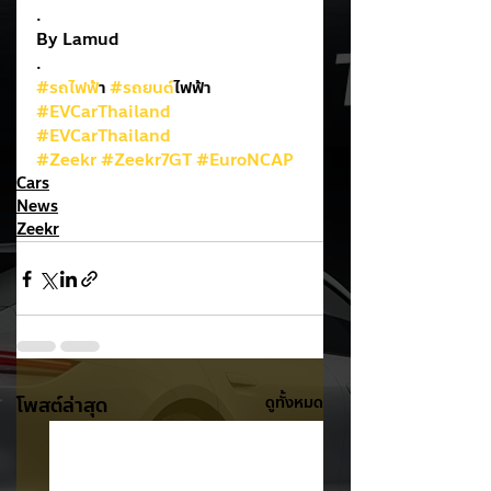
.
By Lamud
.
#รถไฟฟ
้า 
#รถยนต
์ไฟฟ้า
#EVCarThailand
#EVCarThailand
#Zeekr
#Zeekr7GT
#EuroNCAP
Cars
News
Zeekr
โพสต์ล่าสุด
ดูทั้งหมด