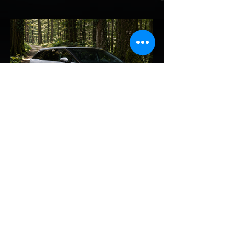
State Battery) ในปี 2027
รายงานจาก CarNewsChina เผยว่า สอง
ยักษ์ใหญ่ผู้ผลิตแบตเตอรี่และรถยนต์ไฟฟ้าของ
จีนอย่าง CATL และ BYD กำลังเดินหน้าเข้าสู่
ยุคใหม่ของแบตเตอรี่สถานะของแข็ง (Solid-
State Battery: SSB) อย่างเต็มตัว โดยหลัง
จากที่ BYD ได้ยื่นจดสิทธิบัตรแบตเตอรี่โซลิดส
เตตใหม่ 6 ฉบับ ทาง CATL ก็ได้ออกมายืนยัน
แผนการเตรียมเริ่มเดินสายการผลิตทดลอง
(Pilot/Trial Production) แบตเตอรี่โซลิดส
เตตขนาดเล็กในปี 2027 เช่นเดียวกัน การตอบ
รับของ CATL ต่อผู้ลงนักลงทุน: CATL ระบุใน
การตอบคำถามนักลงทุนว่า บริษัทก้าวหน้าใน
EV Cars Thailand
เทค
14 ชั่วโมงที่ผ่านมา
XPENG X9 แรงจัด! พุ่งขึ้น
อันดับ 2 ยอดจดทะเบียน MPV
ประตูสไลด์ เดือน ก.ค. 2026
รายงานสถิติยอดจดทะเบียนรถยนต์กลุ่ม MPV