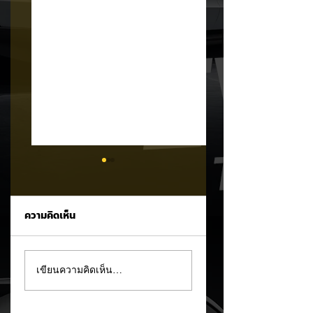
ความคิดเห็น
CATL ประกาศเดิน
XPENG X9 แรงจัด
เขียนความคิดเห็น…
หน้าตามรอย BYD!
พุ่งขึ้นอันดับ 2 ยอด
ตั้งเป้าเริ่มทดลองผลิต
จดทะเบียน MPV