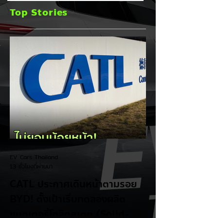
แบตเตอรี่โซลิดสเตต
ประตูสไลด์ เดือน ก.
Top Stories
(Solid-State
2026
Battery) ในปี 2027
EV Cars Thailand
13 ชั่วโมงที่ผ่านมา
CATL ประกาศเดินหน้าตามรอย
BYD! ตั้งเป้าเริ่มทดลองผลิต
แบตเตอรี่โซลิดสเตต (Solid-