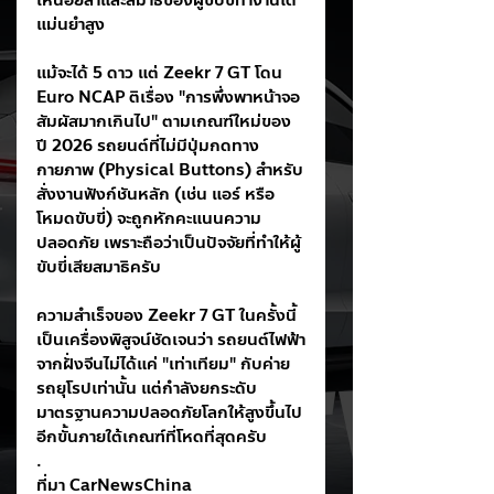
เหนื่อยล้าและสมาธิของผู้ขับขี่ทำงานได้
แม่นยำสูง
แม้จะได้ 5 ดาว แต่ Zeekr 7 GT โดน 
Euro NCAP ติเรื่อง "การพึ่งพาหน้าจอ
สัมผัสมากเกินไป" ตามเกณฑ์ใหม่ของ
ปี 2026 รถยนต์ที่ไม่มีปุ่มกดทาง
กายภาพ (Physical Buttons) สำหรับ
สั่งงานฟังก์ชันหลัก (เช่น แอร์ หรือ
โหมดขับขี่) จะถูกหักคะแนนความ
ปลอดภัย เพราะถือว่าเป็นปัจจัยที่ทำให้ผู้
ขับขี่เสียสมาธิครับ
ความสำเร็จของ Zeekr 7 GT ในครั้งนี้ 
เป็นเครื่องพิสูจน์ชัดเจนว่า รถยนต์ไฟฟ้า
จากฝั่งจีนไม่ได้แค่ "เท่าเทียม" กับค่าย
รถยุโรปเท่านั้น แต่กำลังยกระดับ
มาตรฐานความปลอดภัยโลกให้สูงขึ้นไป
อีกขั้นภายใต้เกณฑ์ที่โหดที่สุดครับ
.
ที่มา CarNewsChina