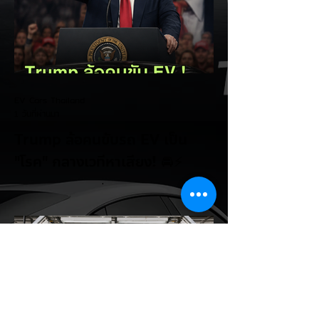
EV Cars Thailand
1 วันที่ผ่านมา
Trump ล้อคนขับรถ EV เป็น
"โรค" กลางเวทีหาเสียง! 🚘⚡
ระหว่างการปราศรัยที่เมืองลาสเวกัส Donald
Trump กลับมาวิจารณ์รถยนต์ไฟฟ้าอีกครั้ง
โดยกล่าวว่าตนเองเป็นผู้ "ยุติ EV Mandate"
พร้อมล้อเลียนผู้ใช้รถยนต์ไฟฟ้าว่าเหมือน "เป็น
โรค" เพราะเริ่มกังวลเรื่องแบตเตอรี่ตั้งแต่ยัง
เหลือไฟจำนวนมาก และคอยมองหาสถานีชาร์จ
อยู่ตลอดเวลา ซึ่งสื่อมองว่าเป็นการพาดพิงถึง
อาการ Range Anxiety หรือความกังวล
เรื่องระยะทางวิ่งของรถ EV Trump ยังระบุว่า