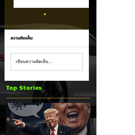
ความคิดเห็น
MG ลั่นกลองรบครึ่งปี
แชมป์ไร้พ่าย!
เขียนความคิดเห็น…
หลัง! ปรับเป้ายอดขาย
TOYOTA กวาดยอด
เพิ่มเป็น 36,000 คัน
จดทะเบียน ก.ค. 69
พร้อมเดินหน้าลงศึก
เฉียด 2 หมื่นคัน คร
Top Stories
ชิงส่วนแบ่งตลาดไฮ
แชมป์อันดับ 1 ในไท
บริด (HEV)