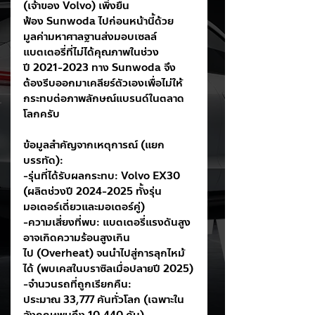
(เจ้าของ Volvo) เพิ่งยื่น
ฟ้อง Sunwoda ไปก่อนหน้านี้ด้วย
มูลค่ามหาศาลฐานส่งมอบเซลล์
แบตเตอรี่ที่ไม่ได้คุณภาพในช่วง
ปี 2021-2023 ทาง Sunwoda จึง
ต้องรีบออกมาเคลียร์ตัวเองเพื่อไม่ให้
กระทบต่อภาพลักษณ์แบรนด์ในตลาด
โลกครับ
ข้อมูลสำคัญจากเหตุการณ์ (แยก
บรรทัด):
-รุ่นที่ได้รับผลกระทบ: Volvo EX30 
(ผลิตช่วงปี 2024-2025 ทั้งรุ่น
มอเตอร์เดี่ยวและมอเตอร์คู่)
-ความเสี่ยงที่พบ: แบตเตอรี่แรงดันสูง
อาจเกิดความร้อนสูงเกิน
ไป (Overheat) จนนำไปสู่การลุกไหม้
ได้ (พบเคสในบราซิลเมื่อปลายปี 2025)
-จำนวนรถที่ถูกเรียกคืน: 
ประมาณ 33,777 คันทั่วโลก (เฉพาะใน