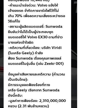
อังกฤษพบถึง 10,440 คัน)
-คำแนะนำเร่งด่วน: Volvo แจ้งให้
เจ้าของรถ จำกัดการชาร์จไฟไว้ที่ไม่
เกิน 70% เพื่อลดความเสี่ยงระหว่างรอ
วิธีแก้ไข
-สถานะผู้ผลิตแบตเตอรี่: Sunwoda 
ยืนยันว่าไม่ได้เป็นผู้ประกอบชุด
แบตเตอรี่ให้ Volvo EX30 ตามที่ข่าว
บางแห่งเข้าใจผิด
-คดีความที่เกี่ยวข้อง: บริษัท Viridi 
(ในเครือ Geely) กำลัง
ฟ้อง Sunwoda เรื่องคุณภาพเซลล์
แบตเตอรี่ในรุ่นอื่น (เช่น Zeekr 001)
ข้อมูลค่าเสียหายและคดีความ (คำนวณ
เป็นเงินไทย):
มีการระบุยอดฟ้องร้องที่ทาง
เครือ Geely เรียกจาก Sunwoda 
ดังนี้ครับ:
-มูลค่าการฟ้องร้อง: 2,310,000,000 
หยวน (2.31 พันล้านหยวน)