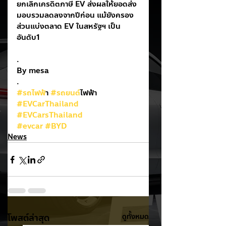
ยกเลิกเครดิตภาษี EV ส่งผลให้ยอดส่ง
มอบรวมลดลงจากปีก่อน แม้ยังครอง
ส่วนแบ่งตลาด EV ในสหรัฐฯ เป็น
อันดับ1
.
By mesa
.
#รถไฟฟ
้า 
#รถยนต
์ไฟฟ้า
#EVCarThailand
#EVCarsThailand
#evcar
#BYD
News
โพสต์ล่าสุด
ดูทั้งหมด