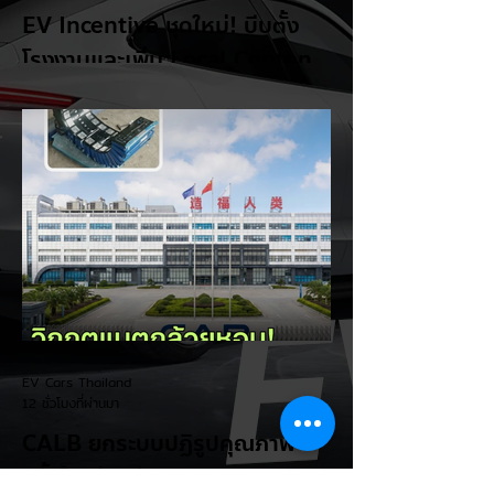
EV Incentive ชุดใหม่! บีบตั้ง
โรงงานและเพิ่ม Local Content
ชิงฐานผลิตแข่งกับไทย
แม้ยอดขายรถยนต์ไฟฟ้า (EV) ในประเทศ
อินโดนีเซียจะเติบโตขึ้นอย่างรวดเร็ว แต่รัฐบาล
อินโดนีเซียเตรียมคลอดแพ็กเกจสิทธิประโยชน์
และมาตรการจูงใจ (EV Incentive) ชุดใหม่
เพื่อเปลี่ยนผ่านจากการเป็นเพียง "ตลาดผู้ซื้อ"
ไปสู่การเป็น "ฐานการผลิตหลักในภูมิภาค
อาเซียน" ช้าไม่ได้เพื่อเร่งเปิดศึกแข่งกับ
ประเทศไทย ยกระดับสู่เฟสโรงงาน: เปลี่ยนจุด
โฟกัสจากการอุดหนุนยอดขาย นำเข้า CBU มา
เป็นการดึงดูดค่ายรถให้เข้ามาลงทุนตั้งโรงงาน
ผลิตในประเทศจริง ชูกฎเหล็ก Local
Content: กำหนดสัดส่วนการใช้ชิ้นส่วนและวัต
EV Cars Thailand
ถ
12 ชั่วโมงที่ผ่านมา
CALB ยกระบบปฏิรูปคุณภาพ
ครั้งใหญ่! หลังเกิดวิกฤต