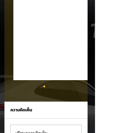
ความคิดเห็น
CALB ยกระบบปฏิรูป
Ford เปิดตัว