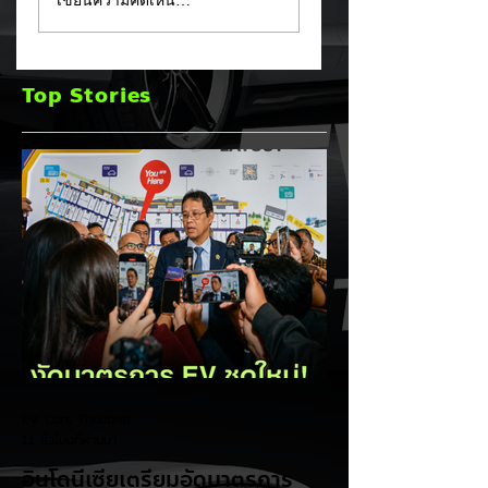
เขียนความคิดเห็น…
คุณภาพครั้งใหญ่!
Fathom กระบะไฟฟ้
หลังเกิดวิกฤต
ราคาประหยัด เริ่มไม่
"แบตเตอรี่กล้วยหอม"
ถึง 1 ล้านบาทเตรียม
Top Stories
บวมพองในรถ EV
ขายปี 2027 ท้าชน 
ของ GAC Aion
จีน
EV Cars Thailand
11 ชั่วโมงที่ผ่านมา
อินโดนีเซียเตรียมอัดมาตรการ