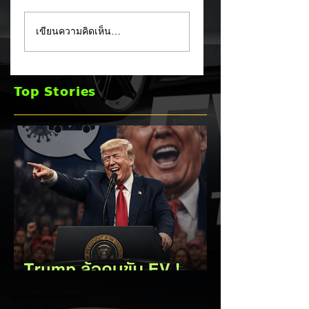
MG ลั่นกลองรบครึ่งปี
แชมป์ไร้พ่าย!
เขียนความคิดเห็น…
หลัง! ปรับเป้ายอดขาย
TOYOTA กวาดยอด
เพิ่มเป็น 36,000 คัน
จดทะเบียน ก.ค. 69
พร้อมเดินหน้าลงศึก
เฉียด 2 หมื่นคัน คร
Top Stories
ชิงส่วนแบ่งตลาดไฮ
แชมป์อันดับ 1 ในไท
บริด (HEV)
EV Cars Thailand