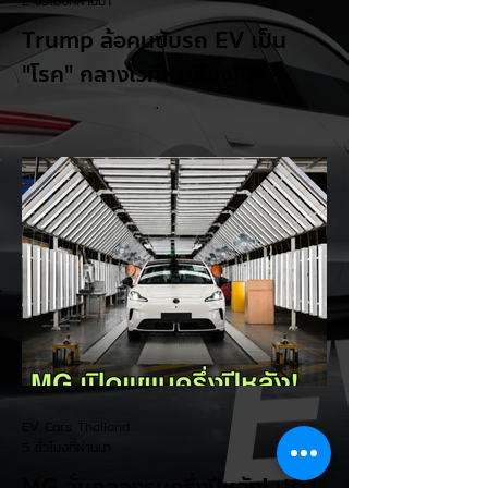
2 ชั่วโมงที่ผ่านมา
Trump ล้อคนขับรถ EV เป็น
"โรค" กลางเวทีหาเสียง! 🚘⚡
ระหว่างการปราศรัยที่เมืองลาสเวกัส Donald
Trump กลับมาวิจารณ์รถยนต์ไฟฟ้าอีกครั้ง
โดยกล่าวว่าตนเองเป็นผู้ "ยุติ EV Mandate"
พร้อมล้อเลียนผู้ใช้รถยนต์ไฟฟ้าว่าเหมือน "เป็น
โรค" เพราะเริ่มกังวลเรื่องแบตเตอรี่ตั้งแต่ยัง
เหลือไฟจำนวนมาก และคอยมองหาสถานีชาร์จ
อยู่ตลอดเวลา ซึ่งสื่อมองว่าเป็นการพาดพิงถึง
อาการ Range Anxiety หรือความกังวล
เรื่องระยะทางวิ่งของรถ EV Trump ยังระบุว่า
ปัจจุบันรถยนต์ไฟฟ้ามีสัดส่วนเพียง ประมาณ
7% ของยอดขายรถใหม่ในสหรัฐฯ และใช้
ตัวเลขนี้เป็นเหตุผลประกอบว่า...
EV Cars Thailand
5 ชั่วโมงที่ผ่านมา
MG ลั่นกลองรบครึ่งปีหลัง! ปรับ