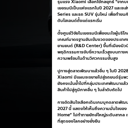
รุนแรง Xiaomi เลือกใช้กลยุทธ์ "จา
เยอรมนีเป็นแห่งแรกในปี 2027 และจะส่
Series และรถ SUV รุ่นใหม่ เพื่อท้าชน
ดับไฮเอนด์ตั้งแต่แรกเริ่ม
ตั้งศูนย์วิจัยในเยอรมนีเพื่อชนะใจผู้บร
เกณฑ์มาตรฐานอันเข้มงวดของประเทศพัฒ
ยานยนต์ (R&D Center) ขึ้นที่เมืองมิ
พฤติกรรมการขับขี่ความเร็วสูงบนทางหล
ความพร้อมในด้านวิศวกรรมชั้นสูง
ปูทางสู่ตลาดพัฒนาแล้วอื่น ๆ ในปี 202
Xiaomi มีแผนจะขยายไปสู่รถยนต์รุ่นพ
ยังคงเน้นย้ำไปที่กลุ่มประเทศพัฒนาแล
สินค้าไปสู่ภูมิภาคอื่น ๆ ในลำดับถัดไป
การตัดสินใจเลือกเดินเกมบุกตลาดพัฒนา
2027 นี้ แสดงให้เห็นถึงความมั่นใจข
Home” ไปท้าทายยักษ์ใหญ่ระดับสากล เพื
ที่สุดของโลกอย่างยั่งยืน  
.