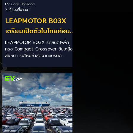
EV Cars Thailand
7 ชั่วโมงที่ผ่านมา
LEAPMOTOR B03X
เตรียมเปิดตัวในไทยก่อน
Motor Expo 2026! ครอ
LEAPMOTOR B03X รถยนต์ไฟฟ้า
ทรง Compact Crossover ขับเคลื่อน
สโอเวอร์ไฟฟ้าขนาด
ล้อหน้า รุ่นใหม่ล่าสุดจากแบรนด์
กะทัดรัด ลุ้นสเปคและรา
LEAPMOTOR ที่เตรียมเปิดตัวใน
ประเทศไทยก่อนช่วงงาน MOTOR
คาเร็วๆ นี้
EXPO 2026 โดย B03X ถือเป็นรถ
EV ไซส์กะทัดรัดที่ชูจุดเด่นเรื่องพื้นที่
ใช้สอยภายในห้องโดยสาร และการ
รองรับเทคโนโลยีชาร์จเร็ว DC Fast
Charge รายละเอียดจากรายงาน (อ้า
งอิงสเปคยุโรป): มิติตัวถังและพื้นที่: ตัว
รถยาว 4,270 มม. กว้าง 1,810 มม.
สูง 1,635 มม. ระยะฐานล้อ 2,605
มม. ความจุสัมภาระท้าย 510 ลิตร (พับ