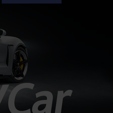
กำไรสุทธิแตะ 1.4 พันล้านเยน (ราว
293 ล้านบาท) เพิ่มขึ้น 100% จากช่วง
เดียวกันของปีก่อน แม้ยอดขายรถยนต์
ทั่วโลกจะลดลง 8% เหลือ 179,000
คัน ซึ่งผลงานที่เติบโตได้ดีเป็นผลมาจาก
การฟื้นตัวในตลาดอเมริกาเหนือ และการ
ควบคุมต้นทุนที่มีประสิทธิภาพ กำไรพุ่ง
สวนทางยอดขาย: แม้ยอดขายทั่วโลกจะ
ลดลงจาก 195,000 คัน เหลือ
179,000 คัน (ผลกระทบจาก
ตะวันออกกลางและตลาดอาเซียนชะลอ
ตัว)...