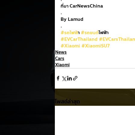
ที่มา CarNewsChina
.
By Lamud
.
#รถไฟฟ
้า 
#รถยนต
์ไฟฟ้า
#EVCarThailand
#EVCarsThaila
#Xiaomi
#XiaomiSU7
News
Cars
Xiaomi
โพสต์ล่าสุด