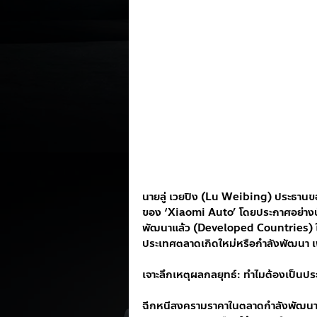
นายลู่ เวยปิง (Lu Weibing) ประธาน
ของ ‘Xiaomi Auto’ โดยประกาศอย่างชัด
พัฒนาแล้ว (Developed Countries) ในช
ประเทศตลาดเกิดใหม่หรือกำลังพัฒนา เ
เจาะลึกเหตุผลกลยุทธ์: ทำไมต้องเป็นป
ฉีกหนีสงครามราคาในตลาดกำลังพัฒนา: แท