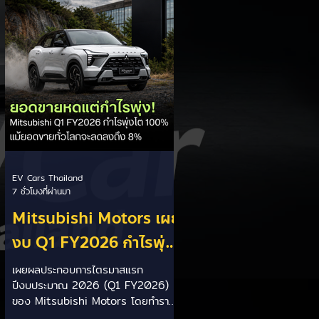
ประเทศ โดยเตรียมเสนอ ครม.
พิจารณาภายในเดือนกันยายน 2569 นี้
ให้สิทธิประโยชน์คนตั้งโรงงาน: รัฐบาล
เน้นสร้างความเท่าเทียมและกระตุ้นการ
ลงทุนในประเทศ โดยให้สิทธิประโยชน์ดี
กว่าแก่ผู้
EV Cars Thailand
7 ชั่วโมงที่ผ่านมา
Mitsubishi Motors เผย
งบ Q1 FY2026 กำไรพุ่ง
โต 100% แม้ยอดขายโลก
เผยผลประกอบการไตรมาสแรก
ปีงบประมาณ 2026 (Q1 FY2026)
ลด 8% เร่งส่ง Pajero
ของ Mitsubishi Motors โดยทำราย
ใหม่และบุก HEV
ได้สุทธิ 619.9 พันล้านเยน พร้อมทำ