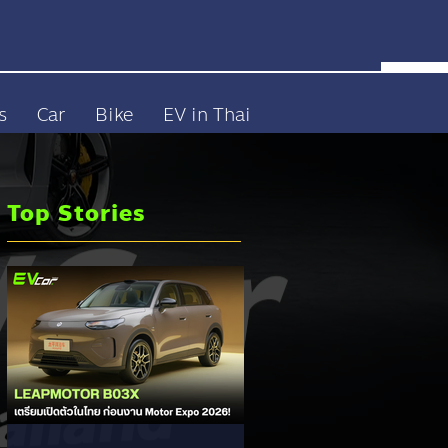
s
Car
Bike
EV in Thai
Top Stories