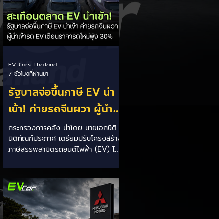
เบาะเพิ่มเป็น 1,605 ลิตร)...
EV Cars Thailand
7 ชั่วโมงที่ผ่านมา
รัฐบาลจ่อขึ้นภาษี EV นำ
เข้า! ค่ายรถจีนผวา ผู้นำ
เข้ารถ EV เตือนราคารถ
กระทรวงการคลัง นำโดย นายเอกนิติ
นิติทัณฑ์ประภาศ เตรียมปรับโครงสร้าง
ใหม่พุ่ง 30%
ภาษีสรรพสามิตรถยนต์ไฟฟ้า (EV) โดย
จ่อปรับขึ้นอัตราภาษีสำหรับรถยนต์ EV
นำเข้า (CBU) จากค่ายที่ไม่มีโรงงาน
ผลิตในไทย ขณะเดียวกันจะมอบสิทธิ
ประโยชน์ทางภาษีที่เหนือกว่าให้กับผู้
ประกอบการที่เข้ามาตั้งโรงงานผลิตและ
ใช้เครือข่ายซัพพลายเชนชิ้นส่วนใน