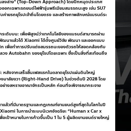
กบนลงล่าง" (Top-Down Approach) โดยปักหมุดประเทศ
งออกเฉพาะรถยนต์ไฟฟ้ารุ่นพรีเมียมสมรรถนะสูง เช่น SU7 
กับค่ายรถยุโรปเจ้าถิ่นโดยตรง และสร้างภาพลักษณ์แบรนด์ระ
ิโภคระดับบน: เพื่อพิสูจน์ว่าเทคโนโลยีของแบรนด์สามารถผ่าน
นาแล้วได้ Xiaomi ได้ตั้งศูนย์วิจัย พัฒนา และออกแบบ
วนิก เพื่อทำการปรับแต่งสมรรถนะของตัวรถให้สอดคล้องกับ
วง Autobahn ของยุโรปโดยเฉพาะ ซึ่งเป็นสิ่งที่สะท้อนถึง
8: หลังจากเสร็จสิ้นเฟสแรกในตลาดยุโรปแผ่นดินใหญ่ 
วงมาลัยขวา (Right-Hand Drive) ในช่วงต้นปี 2028 โดย
้วอย่างสหราชอาณาจักรเป็นหลัก ก่อนที่จะพิจารณากระจาย
แล้วที่มีมาตรฐานและกฎเกณฑ์ยานยนต์สูงที่สุดในโลกในปี 
อง Xiaomi ในการนำระบบนิเวศอัจฉริยะ “Human x Car x 
่อเป้าหมายในการก้าวขึ้นเป็น 1 ใน 5 ผู้ผลิตยานยนต์รายใหญ่