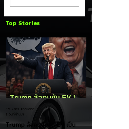
หลัง! ปรับเป้ายอดขาย
TOYOTA กวาดยอด
เพิ่มเป็น 36,000 คัน
จดทะเบียน ก.ค. 69
พร้อมเดินหน้าลงศึก
เฉียด 2 หมื่นคัน คร
Top Stories
ชิงส่วนแบ่งตลาดไฮ
แชมป์อันดับ 1 ในไท
บริด (HEV)
EV Cars Thailand
1 วันที่ผ่านมา
Trump ล้อคนขับรถ EV เป็น