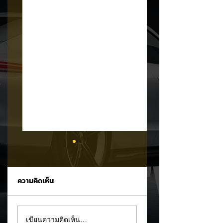
ความคิดเห็น
MG ลั่นกลองรบครึ่งปี
แชมป์ไร้พ่าย!
เขียนความคิดเห็น…