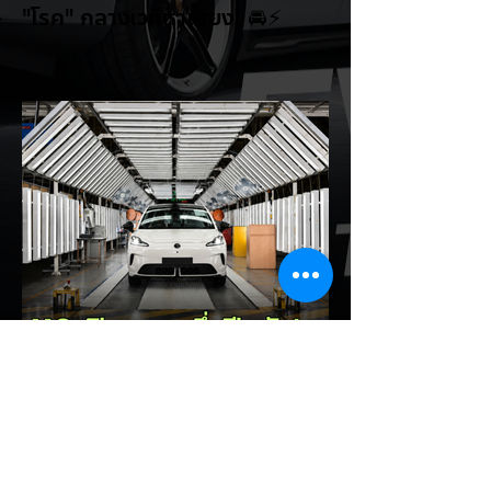
"โรค" กลางเวทีหาเสียง! 🚘⚡
ระหว่างการปราศรัยที่เมืองลาสเวกัส Donald
Trump กลับมาวิจารณ์รถยนต์ไฟฟ้าอีกครั้ง
โดยกล่าวว่าตนเองเป็นผู้ "ยุติ EV Mandate"
พร้อมล้อเลียนผู้ใช้รถยนต์ไฟฟ้าว่าเหมือน "เป็น
โรค" เพราะเริ่มกังวลเรื่องแบตเตอรี่ตั้งแต่ยัง
เหลือไฟจำนวนมาก และคอยมองหาสถานีชาร์จ
อยู่ตลอดเวลา ซึ่งสื่อมองว่าเป็นการพาดพิงถึง
อาการ Range Anxiety หรือความกังวล
เรื่องระยะทางวิ่งของรถ EV Trump ยังระบุว่า
ปัจจุบันรถยนต์ไฟฟ้ามีสัดส่วนเพียง ประมาณ
7% ของยอดขายรถใหม่ในสหรัฐฯ และใช้
ตัวเลขนี้เป็นเหตุผลประกอบว่า...
EV Cars Thailand
1 วันที่ผ่านมา
MG ลั่นกลองรบครึ่งปีหลัง! ปรับ
เป้ายอดขายเพิ่มเป็น 36,000 คัน