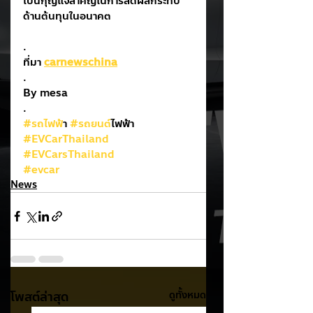
เป็นกุญแจสำคัญในการลดผลกระทบ
ด้านต้นทุนในอนาคต
.
ที่มา 
carnewschina
.
By mesa
.
#รถไฟฟ
้า 
#รถยนต
์ไฟฟ้า
#EVCarThailand
#EVCarsThailand
#evcar
News
โพสต์ล่าสุด
ดูทั้งหมด