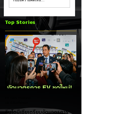
เขียนความคิดเห็น…
คุณภาพครั้งใหญ่!
Fathom กระบะไฟฟ้
หลังเกิดวิกฤต
ราคาประหยัด เริ่มไม่
"แบตเตอรี่กล้วยหอม"
ถึง 1 ล้านบาทเตรียม
Top Stories
บวมพองในรถ EV
ขายปี 2027 ท้าชน 
ของ GAC Aion
จีน
EV Cars Thailand
10 ชั่วโมงที่ผ่านมา
อินโดนีเซียเตรียมอัดมาตรการ