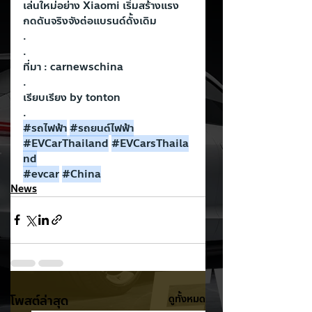
เล่นใหม่อย่าง Xiaomi เริ่มสร้างแรง
กดดันจริงจังต่อแบรนด์ดั้งเดิม
.
.
ที่มา : carnewschina
.
เรียบเรียง by tonton
.
#รถไฟฟ
้า
#รถยนต
์ไฟฟ้า
#EVCarThailand
#EVCarsThaila
nd
#evcar
#China
News
โพสต์ล่าสุด
ดูทั้งหมด