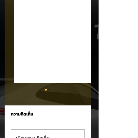
ความคิดเห็น
CALB ยกระบบปฏิรูป
Ford เปิดตัว