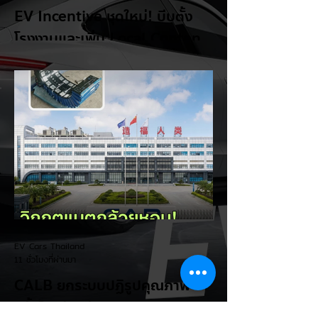
EV Incentive ชุดใหม่! บีบตั้ง
โรงงานและเพิ่ม Local Content
ชิงฐานผลิตแข่งกับไทย
แม้ยอดขายรถยนต์ไฟฟ้า (EV) ในประเทศ
อินโดนีเซียจะเติบโตขึ้นอย่างรวดเร็ว แต่รัฐบาล
อินโดนีเซียเตรียมคลอดแพ็กเกจสิทธิประโยชน์
และมาตรการจูงใจ (EV Incentive) ชุดใหม่
เพื่อเปลี่ยนผ่านจากการเป็นเพียง "ตลาดผู้ซื้อ"
ไปสู่การเป็น "ฐานการผลิตหลักในภูมิภาค
อาเซียน" ช้าไม่ได้เพื่อเร่งเปิดศึกแข่งกับ
ประเทศไทย ยกระดับสู่เฟสโรงงาน: เปลี่ยนจุด
โฟกัสจากการอุดหนุนยอดขาย นำเข้า CBU มา
เป็นการดึงดูดค่ายรถให้เข้ามาลงทุนตั้งโรงงาน
ผลิตในประเทศจริง ชูกฎเหล็ก Local
Content: กำหนดสัดส่วนการใช้ชิ้นส่วนและวัต
EV Cars Thailand
ถ
11 ชั่วโมงที่ผ่านมา
CALB ยกระบบปฏิรูปคุณภาพ
ครั้งใหญ่! หลังเกิดวิกฤต