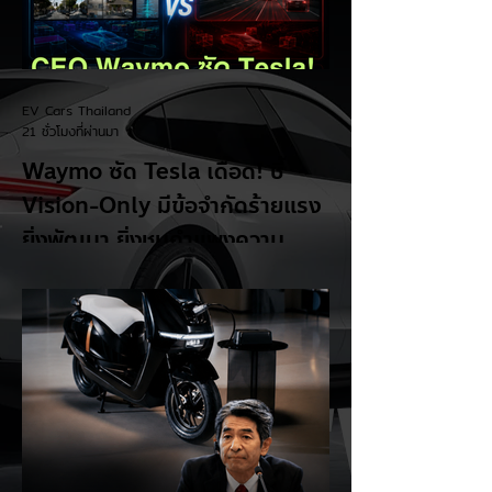
EV Cars Thailand
21 ชั่วโมงที่ผ่านมา
Waymo ซัด Tesla เดือด! ชี้
Vision-Only มีข้อจำกัดร้ายแรง
ยิ่งพัฒนา ยิ่งชนกำแพงความ
ปลอดภัย! ⚡🚗👀
ศึกเทคโนโลยีรถไร้คนขับร้อนแรงขึ้นอีกครั้ง
เมื่อ Dmitri Dolgov ซีอีโอร่วมของ Waymo
ออกมาอธิบายอย่างชัดเจนว่า แนวทาง
Vision-Only หรือการใช้ กล้องเพียงอย่าง
เดียว สำหรับระบบขับขี่อัตโนมัติ มีข้อจำกัดด้าน
ความปลอดภัย และไม่สามารถพัฒนาไปสู่การ
ขับขี่อัตโนมัติระดับสูงได้ตามเป้าหมาย แม้จะไม่
ได้เอ่ยชื่อ Tesla ตรง ๆ แต่เป็นที่เข้าใจกันว่า
กำลังพูดถึงแนวทางที่ Tesla ใช้อยู่ในปัจจุบัน