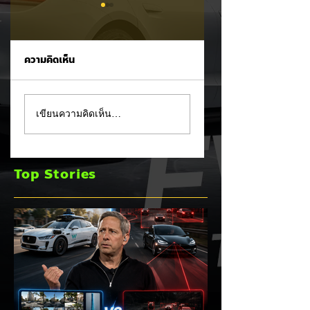
ความคิดเห็น
Waymo ซัด Tesla
สยบข่าวลือย้ายฐาน
เขียนความคิดเห็น…
เดือด! ชี้ Vision-
ประธานไทยฮอนด้า
Only มีข้อจำกัดร้าย
ยืนยันมอเตอร์ไซค์
แรงยิ่งพัฒนา ยิ่งชน
ไฟฟ้า Honda UC3
Top Stories
กำแพงความ
ไม่ย้ายฐานผลิตออก
ปลอดภัย! ⚡🚗👀
จากไทย