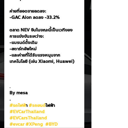
ค่ายที่ยอดขายลดลง:
-GAC Aion ลดลง -33.2%
ตลาด NEV จีนในขณะนี้เป็นเวทีของ
การแข่งขันระหว่าง:
-แบรนด์ดั้งเดิม
-สตาร์ทอัพใหม่
-และค่ายที่ได้รับแรงหนุนจาก
เทคโนโลยี (เช่น Xiaomi, Huawei)
.
By mesa
.
#รถไฟฟ
้า 
#รถยนต
์ไฟฟ้า
#EVCarThailand
#EVCarsThailand
#evcar
#XPeng
#BYD