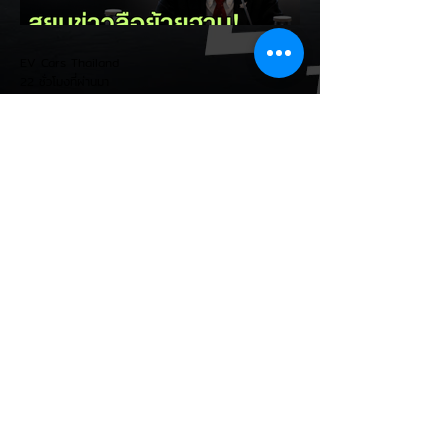
Dolgov อธิบายว่า กล้องเป็นเซ็นเซอร์ที่พึ่งพา
สภาพแสงและการมองเห็น หากเจอฝนหนัก
หมอก แสงย้อน หรือสิ่งบดบัง...
EV Cars Thailand
22 ชั่วโมงที่ผ่านมา
สยบข่าวลือย้ายฐานประธานไทย
ฮอนด้า ยืนยันมอเตอร์ไซค์ไฟฟ้า
Honda UC3 ไม่ย้ายฐานผลิตออก
จากไทย
มินิสัมภาษณ์พิเศษ นายมาซายูกิ ฮามามัตสึ
(Masayuki Hamamatsu) ประธานกรรมการ
บริหารคนใหม่ของ บริษัท ไทยฮอนด้า จำกัด
เปิดเผยถึงทิศทางและกลยุทธ์การทำตลาดรถ
จักรยานยนต์ไฟฟ้า (EV) ในประเทศไทย พร้อม
สยบกระแสข่าวลือเรื่องการย้ายฐานการผลิต
ยืนยันเดินหน้าใช้ประเทศไทยเป็นฐานการผลิต
หลักอย่างต่อเนื่อง ประเด็นสำคัญจากการ
สัมภาษณ์: - ยืนยันฐานการผลิตในไทย: สยบ
ข่าวลือเรื่องการย้ายฐานผลิตรถจักรยานยนต์
ไฟฟ้า 100% รุ่น Honda UC3 ไปเวียดนาม