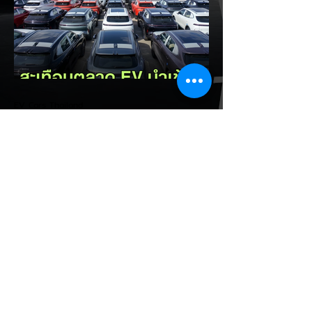
กะทัดรัดที่ชูจุดเด่นเรื่องพื้นที่ใช้สอยภายในห้อง
โดยสาร และการรองรับเทคโนโลยีชาร์จเร็ว DC
Fast Charge รายละเอียดจากรายงาน (อ้า
งอิงสเปคยุโรป): มิติตัวถังและพื้นที่: ตัวรถยาว
4,270 มม. กว้าง 1,810 มม. สูง 1,635 มม.
ระยะฐานล้อ 2,605 มม. ความจุสัมภาระท้าย
510 ลิตร (พับเบาะเพิ่มเป็น 1,605 ลิตร)...
EV Cars Thailand
6 ชั่วโมงที่ผ่านมา
รัฐบาลจ่อขึ้นภาษี EV นำเข้า! ค่าย
รถจีนผวา ผู้นำเข้ารถ EV เตือน
ราคารถใหม่พุ่ง 30%
กระทรวงการคลัง นำโดย นายเอกนิติ นิติทัณฑ์
ประภาศ เตรียมปรับโครงสร้างภาษีสรรพสามิต
รถยนต์ไฟฟ้า (EV) โดยจ่อปรับขึ้นอัตราภาษี
สำหรับรถยนต์ EV นำเข้า (CBU) จากค่ายที่
ไม่มีโรงงานผลิตในไทย ขณะเดียวกันจะมอบ
สิทธิประโยชน์ทางภาษีที่เหนือกว่าให้กับผู้
ประกอบการที่เข้ามาตั้งโรงงานผลิตและใช้เครือ