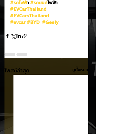
#รถไฟฟ
้า 
#รถยนต
์ไฟฟ้า
#EVCarThailand
#EVCarsThailand
#evcar
#BYD
#Geely
โพสต์ล่าสุด
ดูทั้งหมด