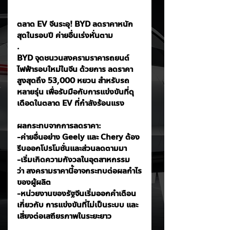
ตลาด EV จีนระอุ! BYD ลดราคาหนัก
สุดในรอบปี ค่ายอื่นเร่งหั่นตาม
.
BYD จุดชนวนสงครามราคารถยนต์
ไฟฟ้ารอบใหม่ในจีน ด้วยการ ลดราคา
สูงสุดถึง 53,000 หยวน สำหรับรถ
หลายรุ่น เพื่อรับมือกับการแข่งขันที่ดุ
เดือดในตลาด EV ที่กำลังร้อนแรง
ผลกระทบจากการลดราคา:
-ค่ายอื่นอย่าง Geely และ Chery ต้อง
รีบออกโปรโมชั่นและส่วนลดตามมา
-เริ่มเกิดความกังวลในอุตสาหกรรม
ว่า สงครามราคานี้อาจกระทบต่อผลกำไร
ของผู้ผลิต
-หน่วยงานของรัฐจีนเริ่มออกคำเตือน
เกี่ยวกับ การแข่งขันที่ไม่เป็นระบบ และ
เสี่ยงต่อเสถียรภาพในระยะยาว