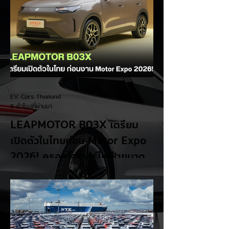
EV Cars Thailand
5 ชั่วโมงที่ผ่านมา
LEAPMOTOR B03X เตรียม
เปิดตัวในไทยก่อน Motor Expo
2026! ครอสโอเวอร์ไฟฟ้าขนาด
กะทัดรัด ลุ้นสเปคและราคาเร็วๆ นี้
LEAPMOTOR B03X รถยนต์ไฟฟ้าทรง
Compact Crossover ขับเคลื่อนล้อหน้า รุ่น
ใหม่ล่าสุดจากแบรนด์ LEAPMOTOR ที่เตรียม
เปิดตัวในประเทศไทยก่อนช่วงงาน MOTOR
EXPO 2026 โดย B03X ถือเป็นรถ EV ไซส์