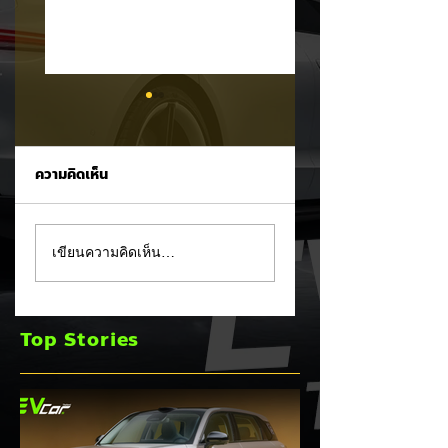
ความคิดเห็น
รัฐบาลจ่อขึ้นภาษี EV
Mitsubishi Motor
เขียนความคิดเห็น…
นำเข้า! ค่ายรถจีนผวา
เผยงบ Q1 FY2026
ผู้นำเข้ารถ EV เตือน
กำไรพุ่งโต 100% แม
ราคารถใหม่พุ่ง 30%
ยอดขายโลกลด 8%
Top Stories
เร่งส่ง Pajero ใหม่
และบุก HEV