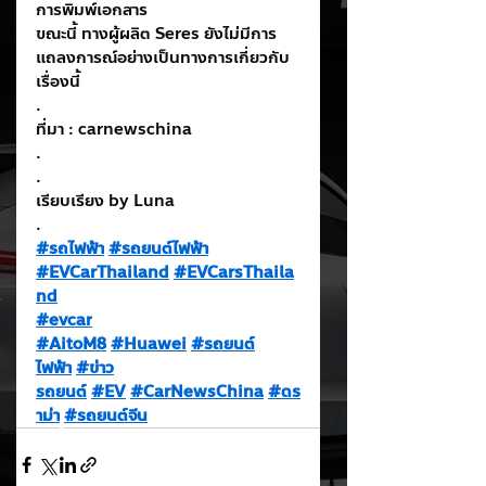
การพิมพ์เอกสาร
ขณะนี้ ทางผู้ผลิต Seres ยังไม่มีการ
แถลงการณ์อย่างเป็นทางการเกี่ยวกับ
เรื่องนี้
.
ที่มา : carnewschina
.
.
เรียบเรียง by Luna
.
#รถไฟฟ้า
#รถยนต์ไฟฟ้า
#EVCarThailand
#EVCarsThaila
nd
#evcar
#AitoM8
#Huawei
#รถยนต์
ไฟฟ้า
#ข่าว
รถยนต์
#EV
#CarNewsChina
#ดร
าม่า
#รถยนต์จีน