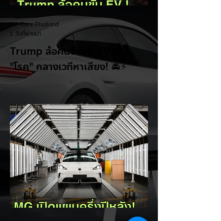
EV Cars Thailand
1 วันที่ผ่านมา
Trump ล้อคนขับรถ EV เป็น
"โรค" กลางเวทีหาเสียง! 🚘⚡
ระหว่างการปราศรัยที่เมืองลาสเวกัส Donald
Trump กลับมาวิจารณ์รถยนต์ไฟฟ้าอีกครั้ง
โดยกล่าวว่าตนเองเป็นผู้ "ยุติ EV Mandate"
พร้อมล้อเลียนผู้ใช้รถยนต์ไฟฟ้าว่าเหมือน "เป็น
โรค" เพราะเริ่มกังวลเรื่องแบตเตอรี่ตั้งแต่ยัง
เหลือไฟจำนวนมาก และคอยมองหาสถานีชาร์จ
อยู่ตลอดเวลา ซึ่งสื่อมองว่าเป็นการพาดพิงถึง
อาการ Range Anxiety หรือความกังวล
เรื่องระยะทางวิ่งของรถ EV Trump ยังระบุว่า
ปัจจุบันรถยนต์ไฟฟ้ามีสัดส่วนเพียง ประมาณ
7% ของยอดขายรถใหม่ในสหรัฐฯ และใช้
ตัวเลขนี้เป็นเหตุผลประกอบว่า...