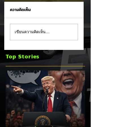
ความคิดเห็น
Trump ล้อคนขับรถ
MG ลั่นกลองรบครึ่ง
เขียนความคิดเห็น…
EV เป็น "โรค" กลาง
หลัง! ปรับเป้ายอดข
เวทีหาเสียง! 🚘⚡
เพิ่มเป็น 36,000 คั
พร้อมเดินหน้าลงศึก
Top Stories
ชิงส่วนแบ่งตลาดไฮ
บริด (HEV)