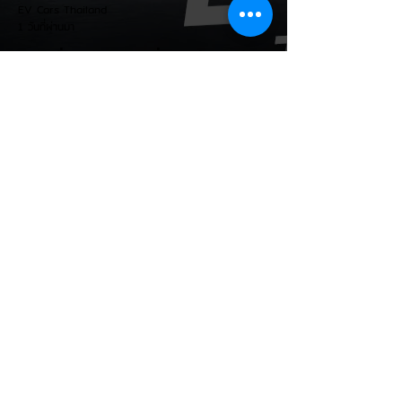
EV Cars Thailand
1 วันที่ผ่านมา
MG ลั่นกลองรบครึ่งปีหลัง! ปรับ
เป้ายอดขายเพิ่มเป็น 36,000 คัน
พร้อมเดินหน้าลงศึกชิงส่วนแบ่ง
ตลาดไฮบริด (HEV)
รายงานทิศทางธุรกิจครึ่งปีหลัง 2569 จาก
เอ็มจี เซลส์ (ประเทศไทย) โดย นายฉัตวิทัย ตัน
ตราภรณ์ รองกรรมการผู้จัดการ เผยยอดจด
ทะเบียน 6 เดือนแรก (ม.ค. - มิ.ย.) โตพุ่ง
67% แตะ 16,920 คัน พร้อมส่งสัญญาณ
ปรับเป้าหมายยอดขายรวมปีนี้เพิ่มขึ้นเป็น
36,000 คัน จากเดิมตั้งไว้ 30,000 คัน โดย
พร้อมเร่งส่งมอบรถค้างสต็อก (Back Order)
ทั้งหมดในระยะเวลาอันสั้น - ปรับเป้าเติบโต &
เคลียร์ Back Order: ยอดขายครึ่งปีแรกที่
เติบโตสูงถึง 67% ประกอบกับการแก้ไขปัญหา
การนำเข้าชิ้นส่วนจากสถานการณ์ตึงเครียดใน
EV Cars Thailand
ตะว
1 วันที่ผ่านมา