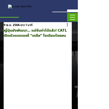
9 พ.ย. 2568
ยาว 1 นาที
ญี่ปุ่นยังพัฒนา… แต่จีนทำได้แล้ว! CATL
เปิดตัวแบตเตอรี่ “เกลือ” โซเดียมไอออน