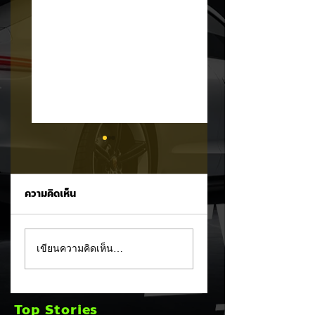
ความคิดเห็น
MG ลั่นกลองรบครึ่งปี
แชมป์ไร้พ่าย!
เขียนความคิดเห็น…
หลัง! ปรับเป้ายอดขาย
TOYOTA กวาดยอด
เพิ่มเป็น 36,000 คัน
จดทะเบียน ก.ค. 69
พร้อมเดินหน้าลงศึก
เฉียด 2 หมื่นคัน คร
Top Stories