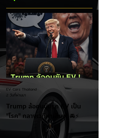
ชิงส่วนแบ่งตลาดไฮ
แชมป์อันดับ 1 ในไท
บริด (HEV)
EV Cars Thailand
2 วันที่ผ่านมา
Trump ล้อคนขับรถ EV เป็น
"โรค" กลางเวทีหาเสียง! 🚘⚡
ระหว่างการปราศรัยที่เมืองลาสเวกัส Donald
Trump กลับมาวิจารณ์รถยนต์ไฟฟ้าอีกครั้ง