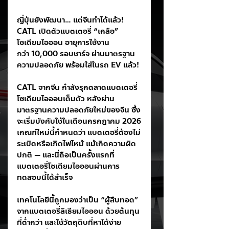
ญี่ปุ่นยังพัฒนา… แต่จีนทำได้แล้ว! 
CATL เปิดตัวแบตเตอรี่ “เกลือ” 
โซเดียมไอออน อายุการใช้งาน
กว่า 10,000 รอบชาร์จ ผ่านมาตรฐาน
ความปลอดภัย พร้อมใส่ในรถ EV แล้ว!
CATL จากจีน กำลังรุกตลาดแบตเตอรี่
โซเดียมไอออนเต็มตัว หลังผ่าน
มาตรฐานความปลอดภัยใหม่ของจีน ซึ่ง
จะเริ่มบังคับใช้ในเดือนกรกฎาคม 2026
เกณฑ์ใหม่นี้กำหนดว่า แบตเตอรี่ต้องไม่
ระเบิดหรือเกิดไฟไหม้ แม้เกิดความผิด
ปกติ — และนี่ถือเป็นครั้งแรกที่
แบตเตอรี่โซเดียมไอออนผ่านการ
ทดสอบนี้ได้สำเร็จ
เทคโนโลยีนี้ถูกมองว่าเป็น “ผู้สืบทอด” 
จากแบตเตอรี่ลิเธียมไอออน ด้วยต้นทุน
ที่ต่ำกว่า และใช้วัตถุดิบที่หาได้ง่าย