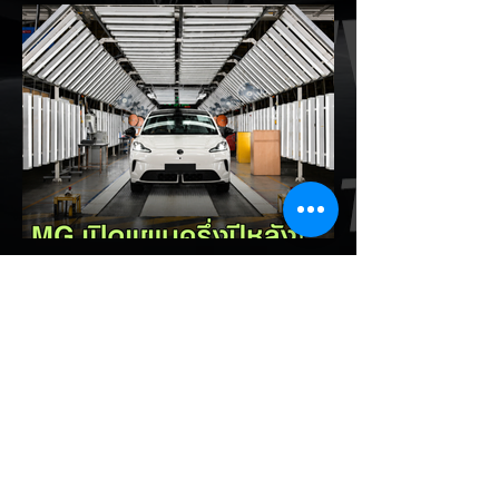
โดยกล่าวว่าตนเองเป็นผู้ "ยุติ EV Mandate"
พร้อมล้อเลียนผู้ใช้รถยนต์ไฟฟ้าว่าเหมือน "เป็น
โรค" เพราะเริ่มกังวลเรื่องแบตเตอรี่ตั้งแต่ยัง
เหลือไฟจำนวนมาก และคอยมองหาสถานีชาร์จ
อยู่ตลอดเวลา ซึ่งสื่อมองว่าเป็นการพาดพิงถึง
อาการ Range Anxiety หรือความกังวล
เรื่องระยะทางวิ่งของรถ EV Trump ยังระบุว่า
ปัจจุบันรถยนต์ไฟฟ้ามีสัดส่วนเพียง ประมาณ
7% ของยอดขายรถใหม่ในสหรัฐฯ และใช้
ตัวเลขนี้เป็นเหตุผลประกอบว่า...
EV Cars Thailand
2 วันที่ผ่านมา
MG ลั่นกลองรบครึ่งปีหลัง! ปรับ
เป้ายอดขายเพิ่มเป็น 36,000 คัน
พร้อมเดินหน้าลงศึกชิงส่วนแบ่ง
ตลาดไฮบริด (HEV)
รายงานทิศทางธุรกิจครึ่งปีหลัง 2569 จาก
เอ็มจี เซลส์ (ประเทศไทย) โดย นายฉัตวิทัย ตัน