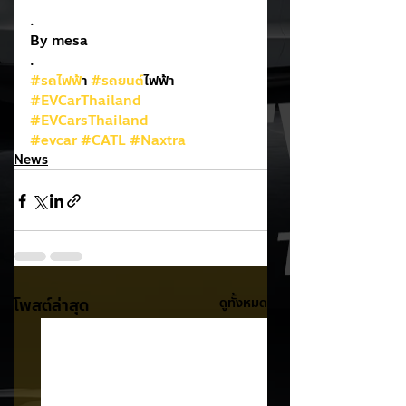
.
By mesa
.
#รถไฟฟ
้า 
#รถยนต
์ไฟฟ้า
#EVCarThailand
#EVCarsThailand
#evcar
#CATL
#Naxtra
News
โพสต์ล่าสุด
ดูทั้งหมด