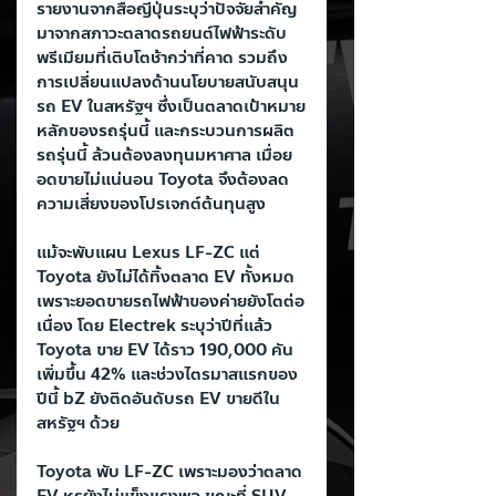
รายงานจากสื่อญี่ปุ่นระบุว่าปัจจัยสำคัญ
มาจากสภาวะตลาดรถยนต์ไฟฟ้าระดับ
พรีเมียมที่เติบโตช้ากว่าที่คาด รวมถึง
การเปลี่ยนแปลงด้านนโยบายสนับสนุน
รถ EV ในสหรัฐฯ ซึ่งเป็นตลาดเป้าหมาย
หลักของรถรุ่นนี้ และกระบวนการผลิต
รถรุ่นนี้ ล้วนต้องลงทุนมหาศาล เมื่อย
อดขายไม่แน่นอน Toyota จึงต้องลด
ความเสี่ยงของโปรเจกต์ต้นทุนสูง
แม้จะพับแผน Lexus LF-ZC แต่ 
Toyota ยังไม่ได้ทิ้งตลาด EV ทั้งหมด 
เพราะยอดขายรถไฟฟ้าของค่ายยังโตต่อ
เนื่อง โดย Electrek ระบุว่าปีที่แล้ว 
Toyota ขาย EV ได้ราว 190,000 คัน 
เพิ่มขึ้น 42% และช่วงไตรมาสแรกของ
ปีนี้ bZ ยังติดอันดับรถ EV ขายดีใน
สหรัฐฯ ด้วย
Toyota พับ LF-ZC เพราะมองว่าตลาด 