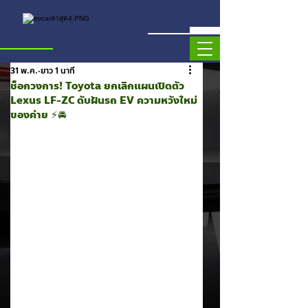
31 พ.ค.
ยาว 1 นาที
ช็อกวงการ! Toyota ยกเลิกแผนเปิดตัว
Lexus LF-ZC ดับฝันรถ EV ความหวังใหม่
ของค่าย ⚡🚘