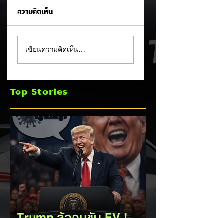
ความคิดเห็น
MG ลั่นกลองรบครึ่งปี
แชมป์ไร้พ่าย!
เขียนความคิดเห็น…
หลัง! ปรับเป้ายอดขาย
TOYOTA กวาดยอด
เพิ่มเป็น 36,000 คัน
จดทะเบียน ก.ค. 69
พร้อมเดินหน้าลงศึก
เฉียด 2 หมื่นคัน คร
Top Stories
ชิงส่วนแบ่งตลาดไฮ
แชมป์อันดับ 1 ในไท
บริด (HEV)