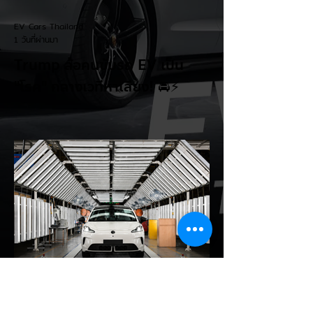
EV Cars Thailand
1 วันที่ผ่านมา
Trump ล้อคนขับรถ EV เป็น
"โรค" กลางเวทีหาเสียง! 🚘⚡
ระหว่างการปราศรัยที่เมืองลาสเวกัส Donald
Trump กลับมาวิจารณ์รถยนต์ไฟฟ้าอีกครั้ง
โดยกล่าวว่าตนเองเป็นผู้ "ยุติ EV Mandate"
พร้อมล้อเลียนผู้ใช้รถยนต์ไฟฟ้าว่าเหมือน "เป็น
โรค" เพราะเริ่มกังวลเรื่องแบตเตอรี่ตั้งแต่ยัง
เหลือไฟจำนวนมาก และคอยมองหาสถานีชาร์จ
อยู่ตลอดเวลา ซึ่งสื่อมองว่าเป็นการพาดพิงถึง
อาการ Range Anxiety หรือความกังวล
เรื่องระยะทางวิ่งของรถ EV Trump ยังระบุว่า
ปัจจุบันรถยนต์ไฟฟ้ามีสัดส่วนเพียง ประมาณ
7% ของยอดขายรถใหม่ในสหรัฐฯ และใช้
ตัวเลขนี้เป็นเหตุผลประกอบว่า...
EV Cars Thailand