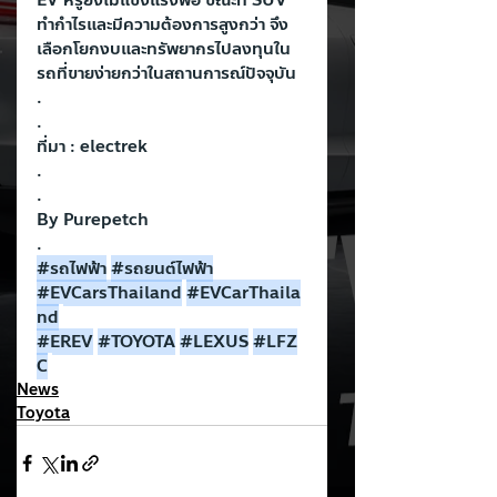
EV หรูยังไม่แข็งแรงพอ ขณะที่ SUV 
ทำกำไรและมีความต้องการสูงกว่า จึง
เลือกโยกงบและทรัพยากรไปลงทุนใน
รถที่ขายง่ายกว่าในสถานการณ์ปัจจุบัน
.
.
ที่มา : electrek
.
.
By Purepetch
.
#รถไฟฟ
้า
#รถยนต
์ไฟฟ้า
#EVCarsThailand
#EVCarThaila
nd
#EREV
#TOYOTA
#LEXUS
#LFZ
C
News
Toyota