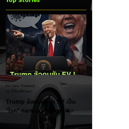
Top Stories
ชิงส่วนแบ่งตลาดไฮ
บริด (HEV)
EV Cars Thailand
22 ชั่วโมงที่ผ่านมา
Trump ล้อคนขับรถ EV เป็น
"โรค" กลางเวทีหาเสียง! 🚘⚡
ระหว่างการปราศรัยที่เมืองลาสเวกัส Donald
Trump กลับมาวิจารณ์รถยนต์ไฟฟ้าอีกครั้ง