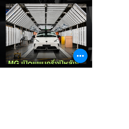
โดยกล่าวว่าตนเองเป็นผู้ "ยุติ EV Mandate"
พร้อมล้อเลียนผู้ใช้รถยนต์ไฟฟ้าว่าเหมือน "เป็น
โรค" เพราะเริ่มกังวลเรื่องแบตเตอรี่ตั้งแต่ยัง
เหลือไฟจำนวนมาก และคอยมองหาสถานีชาร์จ
อยู่ตลอดเวลา ซึ่งสื่อมองว่าเป็นการพาดพิงถึง
อาการ Range Anxiety หรือความกังวล
เรื่องระยะทางวิ่งของรถ EV Trump ยังระบุว่า
ปัจจุบันรถยนต์ไฟฟ้ามีสัดส่วนเพียง ประมาณ
7% ของยอดขายรถใหม่ในสหรัฐฯ และใช้
ตัวเลขนี้เป็นเหตุผลประกอบว่า...
EV Cars Thailand
1 วันที่ผ่านมา
MG ลั่นกลองรบครึ่งปีหลัง! ปรับ
เป้ายอดขายเพิ่มเป็น 36,000 คัน
พร้อมเดินหน้าลงศึกชิงส่วนแบ่ง
ตลาดไฮบริด (HEV)
รายงานทิศทางธุรกิจครึ่งปีหลัง 2569 จาก
เอ็มจี เซลส์ (ประเทศไทย) โดย นายฉัตวิทัย ตัน