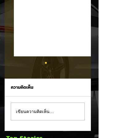
ความคิดเห็น
Trump ล้อคนขับรถ
MG ลั่นกลองรบครึ่ง
เขียนความคิดเห็น…
EV เป็น "โรค" กลาง
หลัง! ปรับเป้ายอดข
เวทีหาเสียง! 🚘⚡
เพิ่มเป็น 36,000 คั
พร้อมเดินหน้าลงศึก