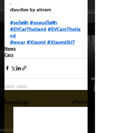
.
เรียบเรียง by atiram
.
#รถไฟฟ้า
#รถยนต์ไฟฟ้า
#EVCarThailand
#EVCarsThaila
nd
#evcar
#Xiaomi
#XiaomiSU7
News
Cars
โพสต์ล่าสุด
ดูทั้งหมด