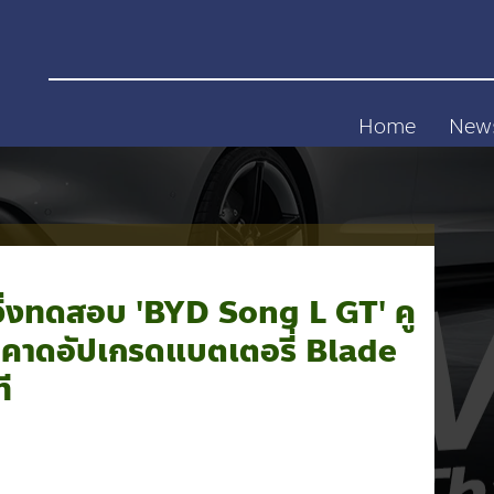
Home
New
วิ่งทดสอบ 'BYD Song L GT' คู
รง คาดอัปเกรดแบตเตอรี่ Blade
ี