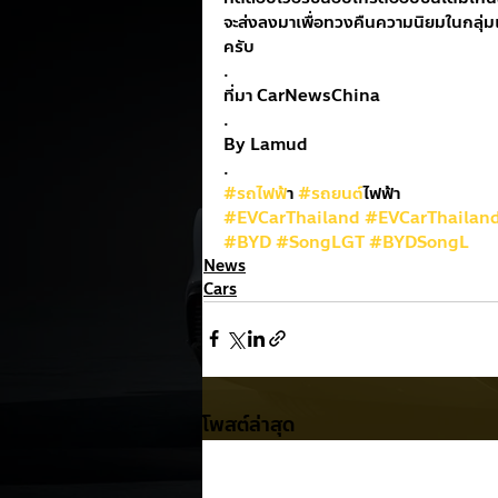
จะส่งลงมาเพื่อทวงคืนความนิยมในกลุ่ม
ครับ
.
ที่มา CarNewsChina
.
By Lamud
.
#รถไฟฟ
้า 
#รถยนต
์ไฟฟ้า
#EVCarThailand
#EVCarThailan
#BYD
#SongLGT
#BYDSongL
News
Cars
โพสต์ล่าสุด