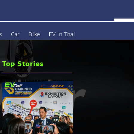
s
Car
Bike
EV in Thai
Top Stories