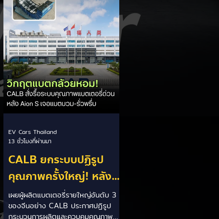
เปิดศึกแข่งกับประเทศไทย ยกระดับสู่
เฟสโรงงาน: เปลี่ยนจุดโฟกัสจากการ
อุดหนุนยอดขาย นำเข้า CBU มา
เป็นการดึงดูดค่ายรถให้เข้ามาลงทุนตั้ง
โรงงานผลิตในประเทศจริง ชูกฎเหล็ก
Local Content: กำหนดสัดส่วนการใช้
ชิ้นส่วนและวัตถ
EV Cars Thailand
13 ชั่วโมงที่ผ่านมา
CALB ยกระบบปฏิรูป
คุณภาพครั้งใหญ่! หลัง
เกิดวิกฤต "แบตเตอรี่
เผยผู้ผลิตแบตเตอรี่รายใหญ่อันดับ 3
ของจีนอย่าง CALB ประกาศปฏิรูป
กล้วยหอม" บวมพองในรถ
กระบวนการผลิตและควบคุมคุณภาพ