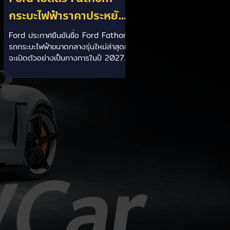
กระบะไฟฟ้าราคาประหยัด
เริ่มไม่ถึง 1 ล้านบาท
Ford ประกาศยืนยันชื่อ Ford Fathom
รถกระบะไฟฟ้าขนาดกลางรุ่นใหม่ล่าสุดที่
เตรียมขายปี 2027 ท้าชน
จะเปิดตัวอย่างเป็นทางการในปี 2027
EV จีน
ชูจุดเด่นด้วยราคาเริ่มต้นเพียง 29,945
ดอลลาร์สหรัฐ (ประมาณ 9.92 แสน
บาท) สร้างขึ้นบนแพลตฟอร์มใหม่
Ford Universal EV Platform หวัง
ทุ่มงบกว่า 1.65 แสนล้านบาทลดต้นทุน
การผลิตเพื่อสู้ศึกตลาด EV จากจีน
ราคาสบายกระเป๋าจับต้องได้: วางราคา
เริ่มต้นสหรัฐฯ ไว้ที่ 29,945 ดอลลาร์
สหรัฐ (ราว 9.92 แสนบาท) หวังสร้าง
นิยามใหม่ให้รถกระบะไฟฟ้าที่ราคา
ย่อมเยา แพลตฟอร์มใหม่เน้นลดต้นทุน:
พัฒนาบน For