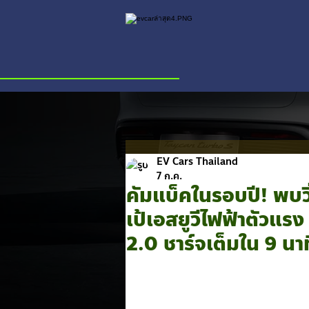
EV Cars Thailand
7 ก.ค.
คัมแบ็คในรอบปี! พบ
เป้เอสยูวีไฟฟ้าตัวแ
2.0 ชาร์จเต็มใน 9 นาท