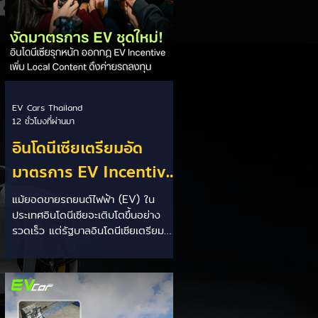
EV Cars Thailand
12 ชั่วโมงที่ผ่านมา
อินโดนีเซียเตรียมอัด
มาตรการ EV Incentive
ชุดใหม่! บีบตั้งโรงงานและ
แม้ยอดขายรถยนต์ไฟฟ้า (EV) ใน
ประเทศอินโดนีเซียจะเติบโตขึ้นอย่าง
เพิ่ม Local Content ชิง
รวดเร็ว แต่รัฐบาลอินโดนีเซียเตรียม
ฐานผลิตแข่งกับไทย
คลอดแพ็กเกจสิทธิประโยชน์และ
มาตรการจูงใจ (EV Incentive) ชุด
ใหม่ เพื่อเปลี่ยนผ่านจากการเป็นเพียง
"ตลาดผู้ซื้อ" ไปสู่การเป็น "ฐานการผลิต
หลักในภูมิภาคอาเซียน" ช้าไม่ได้เพื่อเร่ง