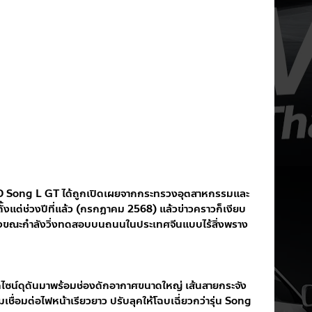
BYD Song L GT ได้ถูกเปิดเผยจากกระทรวงอุตสาหกรรมและ
งแต่ช่วงปีที่แล้ว (กรกฎาคม 2568) แล้วข่าวคราวก็เงียบ
จริงขณะกำลังวิ่งทดสอบบนถนนในประเทศจีนแบบไร้สิ่งพราง
ีไซน์ดุดันมาพร้อมช่องดักอากาศขนาดใหญ่ เส้นสายกระจัง
่อมต่อไฟหน้าเรียวยาว ปรับลุคให้โฉบเฉี่ยวกว่ารุ่น Song 