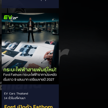
EV ของ GAC Aion
ภายในองค์กรอย่างเข้มงวด หลังเกิด
ปัญหากรณีเซลล์แบตเตอรี่ LFP ขนาด
177 Ah บวมพองจนมีรูปทรงงอคล้าย
กล้วยหอม (Banana Battery) ส่งผล
ให้รถยนต์ไฟฟ้า GAC Aion S ที่ใช้งาน
เชิงพาณิชย์ (เช่น แท็กซี่ และ Ride-
hailing) เกิดอาการแบตเตอรี่บวม น้ำ
ยาอิเล็กโทรไลต์รั่วซึม และพลังงานดับ
กะทันหัน ซึ่งกระทบรถยนต์ในจีนกว่า
213,000 คัน วิกฤตแบตเตอรี่กล้วย
หอม: ปัญหาเกิดขึ้นกับเซลล์ LFP ของ
CALB ในรถ Aion S ที่ใช
EV Cars Thailand
14 ชั่วโมงที่ผ่านมา
Ford เปิดตัว Fathom