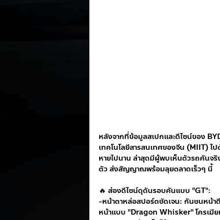
หลังจากที่ข้อมูลสเปกและดีไซน์ของ 
เทคโนโลยีสารสนเทศของจีน (MIIT) ไปตั้
หายไปนาน ล่าสุดมีผู้พบเห็นตัวรถคัน
ตัว ส่งสัญญาณพร้อมลุยตลาดเร็วๆ นี้
🔥 ส่องดีไซน์ดุดันรอบคันแบบ "GT":
-หน้าตาหล่อสปอร์ตชัดเจน: กันชนหน้าด
หน้าแบบ "Dragon Whisker" โครเมียมเชื