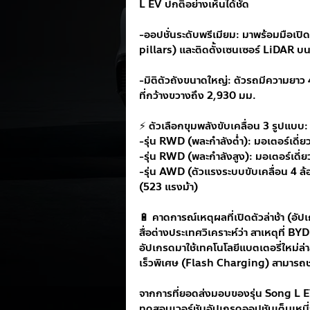
L EV ปกติอย่างเห็นได้ชัด
-ออปชั่นระดับพรีเมียม: มาพร้อมมือเป
pillars) และติดตั้งเซนเซอร์ LiDAR บนห
-มิติตัวถังขนาดใหญ่: ตัวรถมีความยาว
ที่กว้างขวางถึง 2,930 มม.
⚡ ตัวเลือกขุมพลังขับเคลื่อน 3 รูปแบบ:
-รุ่น RWD (พละกำลังต่ำ): มอเตอร์เดี่
-รุ่น RWD (พละกำลังสูง): มอเตอร์เดี่
-รุ่น AWD (ตัวแรงระบบขับเคลื่อน 4 ล้
(523 แรงม้า)
🔋 คาดการณ์เหตุผลที่เปิดตัวล่าช้า (อั
สื่อต่างประเทศวิเคราะห์ว่า สาเหตุที่ B
อัปเกรดมาใช้เทคโนโลยีแบตเตอรี่ใหม่ล
เร็วพิเศษ (Flash Charging) สามารถชา
จากการที่ยอดส่งมอบของรุ่น Song L E
ทดสอบเวอร์ชันอัปเกรดออปชันเต็มเหนี่ย