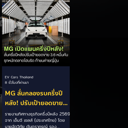
เป็นการพาดพิงถึงอาการ Range
Anxiety หรือความกังวลเรื่องระยะทาง
วิ่งของรถ EV Trump ยังระบุว่า
ปัจจุบันรถยนต์ไฟฟ้ามีสัดส่วนเพียง
ประมาณ 7% ของยอดขายรถใหม่ใน
สหรัฐฯ และใช้ตัวเลขนี้เป็นเหตุผล
ประกอบว่า...
EV Cars Thailand
8 ชั่วโมงที่ผ่านมา
MG ลั่นกลองรบครึ่งปี
หลัง! ปรับเป้ายอดขาย
เพิ่มเป็น 36,000 คัน
รายงานทิศทางธุรกิจครึ่งปีหลัง 2569
จาก เอ็มจี เซลส์ (ประเทศไทย) โดย
พร้อมเดินหน้าลงศึกชิง
นายฉัตวิทัย ตันตราภรณ์ รอง