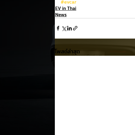
#evcar
EV in Thai
News
โพสต์ล่าสุด