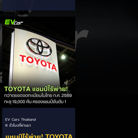
ส่วนแบ่งตลาดไฮบริด
กรรมการผู้จัดการ เผยยอดจดทะเบียน
6 เดือนแรก (ม.ค. - มิ.ย.) โตพุ่ง 67%
(HEV)
แตะ 16,920 คัน พร้อมส่งสัญญาณ
ปรับเป้าหมายยอดขายรวมปีนี้เพิ่มขึ้นเป็น
36,000 คัน จากเดิมตั้งไว้ 30,000
คัน โดยพร้อมเร่งส่งมอบรถค้างสต็อก
(Back Order) ทั้งหมดในระยะเวลาอัน
สั้น - ปรับเป้าเติบโต & เคลียร์ Back
Order: ยอดขายครึ่งปีแรกที่เติบโตสูง
ถึง 67% ประกอบกับการแก้ไขปัญหา
การนำเข้าชิ้นส่วนจากสถานการณ์
ตึงเครียดในตะว
EV Cars Thailand
8 ชั่วโมงที่ผ่านมา
แชมป์ไร้พ่าย! TOYOTA