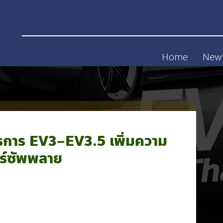
Home
New
รการ EV3–EV3.5 เพิ่มความ
อร์ซัพพลาย