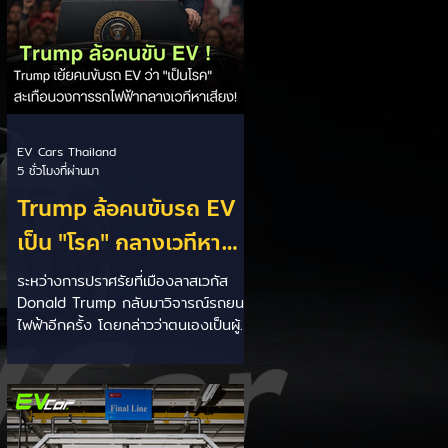
EV Cars Thailand
5 ชั่วโมงที่ผ่านมา
Trump ล้อคนขับรถ EV
เป็น "โรค" กลางเวทีหา
เสียง! 🚘⚡
ระหว่างการปราศรัยที่เมืองลาสเวกัส
Donald Trump กลับมาวิจารณ์รถยนต์
ไฟฟ้าอีกครั้ง โดยกล่าวว่าตนเองเป็นผู้
"ยุติ EV Mandate" พร้อมล้อเลียนผู้
ใช้รถยนต์ไฟฟ้าว่าเหมือน "เป็นโรค"
เพราะเริ่มกังวลเรื่องแบตเตอรี่ตั้งแต่ยัง
เหลือไฟจำนวนมาก และคอยมองหาสถา
นีชาร์จอยู่ตลอดเวลา ซึ่งสื่อมองว่า