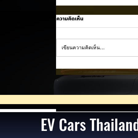
ความคิดเห็น
เขียนความคิดเห็น…
Trump ล้อคนขับรถ EV เป็น
"โรค" กลางเวทีหาเสียง! 🚘⚡
EV Cars Thailan