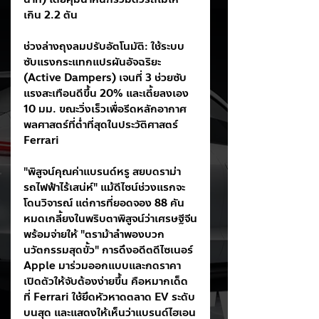
เกิน 2.2 ตัน
ช่วงล่างถุงลมปรับอัตโนมัติ: ใช้ระบบ
ซับแรงกระแทกแปรผันอัจฉริยะ 
(Active Dampers) เจนที่ 3 ช่วยซับ
แรงสะเทือนดีขึ้น 20% และเตี้ยลงเอง 
10 มม. ขณะวิ่งเร็วเพื่อรีดหลักอากาศ
พลศาสตร์ที่ต่ำที่สุดในประวัติศาสตร์ 
Ferrari
"พิสูจน์คุณค่าแบรนด์หรู สยบดราม่า
รถไฟฟ้าไร้เสน่ห์" แม้ดีไซน์ช่วงแรกจะ
โดนวิจารณ์ แต่การที่ยอดจอง 88 คัน
หมดเกลี้ยงในพริบตาพิสูจน์ว่าเศรษฐีจีน
พร้อมจ่ายให้ "ตราม้าลำพองบวก
นวัตกรรมสุดขั้ว" การดึงอดีตดีไซเนอร์ 
Apple มาร่วมออกแบบและกดราคา
เปิดตัวให้จับต้องง่ายขึ้น คือหมากเด็ด
ที่ Ferrari ใช้ยึดหัวหาดตลาด EV ระดับ
บนสุด และแสดงให้เห็นว่าแบรนด์ไฮเอน