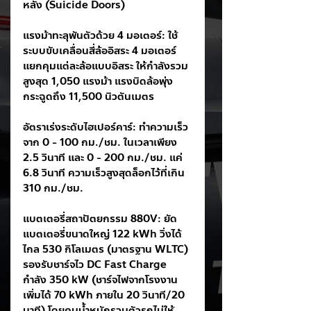
หลัง (Suicide Doors)
แรงม้าทะลุพันตัวด้วย 4 มอเตอร์: ใช้
ระบบขับเคลื่อนสี่ล้ออิสระ 4 มอเตอร์ 
แยกคุมแต่ละล้อแบบอิสระ ให้กำลังรวม
สูงสุด 1,050 แรงม้า แรงบิดล้อพุ่ง
กระฉูดถึง 11,500 นิวตันเมตร
อัตราเร่งระดับไฮเปอร์คาร์: ทำความเร็ว
จาก 0 - 100 กม./ชม. ในเวลาเพียง 
2.5 วินาที และ 0 - 200 กม./ชม. แค่ 
6.8 วินาที ความเร็วสูงสุดล็อกไว้ที่เกิน 
310 กม./ชม.
แบตเตอรี่สถาปัตยกรรม 880V: ยัด
แบตเตอรี่ขนาดใหญ่ 122 kWh วิ่งได้
ไกล 530 กิโลเมตร (มาตรฐาน WLTC) 
รองรับชาร์จไว DC Fast Charge 
กำลัง 350 kW (ชาร์จไฟจากโรงงาน
เพิ่มได้ 70 kWh ภายใน 20 วินาที/20 
นาที) โดยคุมน้ำหนักรวมตัวรถไม่ให้