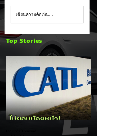
CATL ประกาศเดิน
XPENG X9 แรงจัด
เขียนความคิดเห็น…
หน้าตามรอย BYD!
พุ่งขึ้นอันดับ 2 ยอด
ตั้งเป้าเริ่มทดลองผลิต
จดทะเบียน MPV
แบตเตอรี่โซลิดสเตต
ประตูสไลด์ เดือน ก.
Top Stories
(Solid-State
2026
Battery) ในปี 2027
EV Cars Thailand