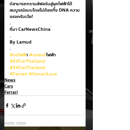
ด์สามารถทรานส์ฟอร์มสู่ยุคไฟฟ้าได้
สมบูรณ์แบบโดยไม่ต้องทิ้ง DNA ความ
แรงครับเว้ย!
.
ที่มา CarNewsChina
.
By Lamud
.
#รถไฟฟ
้า 
#รถยนต
์ไฟฟ้า
#EVCarThailand
#EVCarThailand
#Ferrari
#FerrariLuce
News
Cars
Ferrari