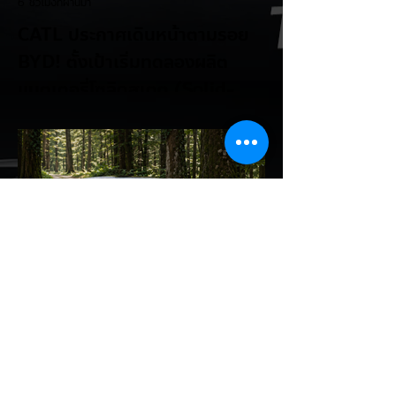
6 ชั่วโมงที่ผ่านมา
CATL ประกาศเดินหน้าตามรอย
BYD! ตั้งเป้าเริ่มทดลองผลิต
แบตเตอรี่โซลิดสเตต (Solid-
State Battery) ในปี 2027
รายงานจาก CarNewsChina เผยว่า สอง
ยักษ์ใหญ่ผู้ผลิตแบตเตอรี่และรถยนต์ไฟฟ้าของ
จีนอย่าง CATL และ BYD กำลังเดินหน้าเข้าสู่
ยุคใหม่ของแบตเตอรี่สถานะของแข็ง (Solid-
State Battery: SSB) อย่างเต็มตัว โดยหลัง
จากที่ BYD ได้ยื่นจดสิทธิบัตรแบตเตอรี่โซลิดส
เตตใหม่ 6 ฉบับ ทาง CATL ก็ได้ออกมายืนยัน
แผนการเตรียมเริ่มเดินสายการผลิตทดลอง
(Pilot/Trial Production) แบตเตอรี่โซลิดส
เตตขนาดเล็กในปี 2027 เช่นเดียวกัน การตอบ
รับของ CATL ต่อผู้ลงนักลงทุน: CATL ระบุใน
การตอบคำถามนักลงทุนว่า บริษัทก้าวหน้าใน
EV Cars Thailand
เทค
7 ชั่วโมงที่ผ่านมา