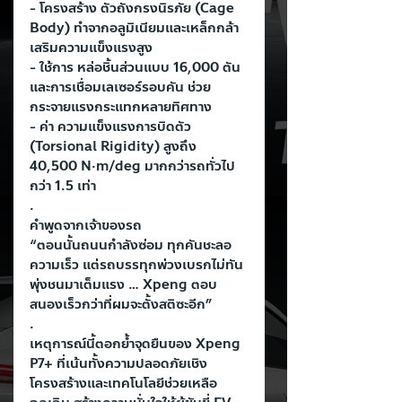
- โครงสร้าง ตัวถังกรงนิรภัย (Cage 
Body) ทำจากอลูมิเนียมและเหล็กกล้า
เสริมความแข็งแรงสูง
- ใช้การ หล่อชิ้นส่วนแบบ 16,000 ตัน 
และการเชื่อมเลเซอร์รอบคัน ช่วย
กระจายแรงกระแทกหลายทิศทาง
- ค่า ความแข็งแรงการบิดตัว 
(Torsional Rigidity) สูงถึง 
40,500 N·m/deg มากกว่ารถทั่วไป
กว่า 1.5 เท่า
.
คำพูดจากเจ้าของรถ
“ตอนนั้นถนนกำลังซ่อม ทุกคันชะลอ
ความเร็ว แต่รถบรรทุกพ่วงเบรกไม่ทัน
พุ่งชนมาเต็มแรง … Xpeng ตอบ
สนองเร็วกว่าที่ผมจะตั้งสติซะอีก”
.
เหตุการณ์นี้ตอกย้ำจุดยืนของ Xpeng 
P7+ ที่เน้นทั้งความปลอดภัยเชิง
โครงสร้างและเทคโนโลยีช่วยเหลือ