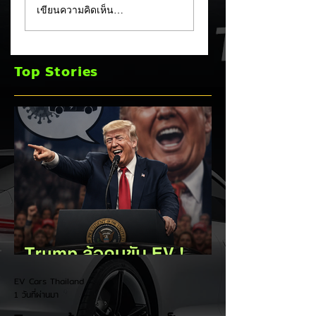
เขียนความคิดเห็น…
หลัง! ปรับเป้ายอดขาย
TOYOTA กวาดยอด
เพิ่มเป็น 36,000 คัน
จดทะเบียน ก.ค. 69
พร้อมเดินหน้าลงศึก
เฉียด 2 หมื่นคัน คร
Top Stories
ชิงส่วนแบ่งตลาดไฮ
แชมป์อันดับ 1 ในไท
บริด (HEV)
EV Cars Thailand
1 วันที่ผ่านมา