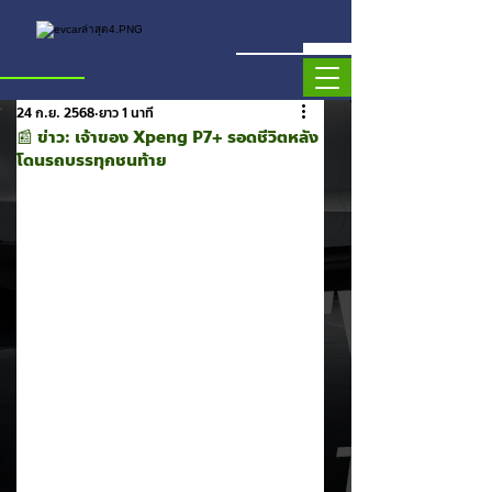
24 ก.ย. 2568
ยาว 1 นาที
📰 ข่าว: เจ้าของ Xpeng P7+ รอดชีวิตหลัง
โดนรถบรรทุกชนท้าย