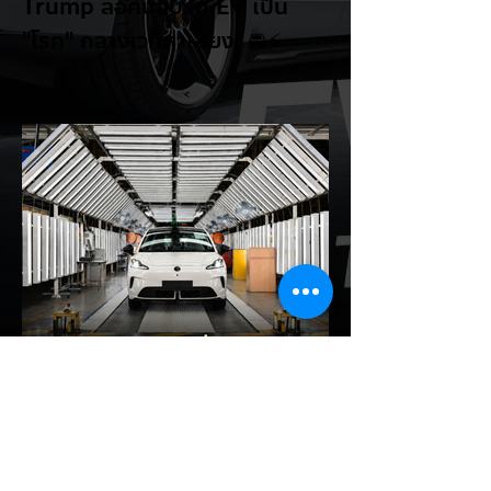
Trump ล้อคนขับรถ EV เป็น
"โรค" กลางเวทีหาเสียง! 🚘⚡
ระหว่างการปราศรัยที่เมืองลาสเวกัส Donald
Trump กลับมาวิจารณ์รถยนต์ไฟฟ้าอีกครั้ง
โดยกล่าวว่าตนเองเป็นผู้ "ยุติ EV Mandate"
พร้อมล้อเลียนผู้ใช้รถยนต์ไฟฟ้าว่าเหมือน "เป็น
โรค" เพราะเริ่มกังวลเรื่องแบตเตอรี่ตั้งแต่ยัง
เหลือไฟจำนวนมาก และคอยมองหาสถานีชาร์จ
อยู่ตลอดเวลา ซึ่งสื่อมองว่าเป็นการพาดพิงถึง
อาการ Range Anxiety หรือความกังวล
เรื่องระยะทางวิ่งของรถ EV Trump ยังระบุว่า
ปัจจุบันรถยนต์ไฟฟ้ามีสัดส่วนเพียง ประมาณ
7% ของยอดขายรถใหม่ในสหรัฐฯ และใช้
ตัวเลขนี้เป็นเหตุผลประกอบว่า...
EV Cars Thailand
1 วันที่ผ่านมา
MG ลั่นกลองรบครึ่งปีหลัง! ปรับ
เป้ายอดขายเพิ่มเป็น 36,000 คัน