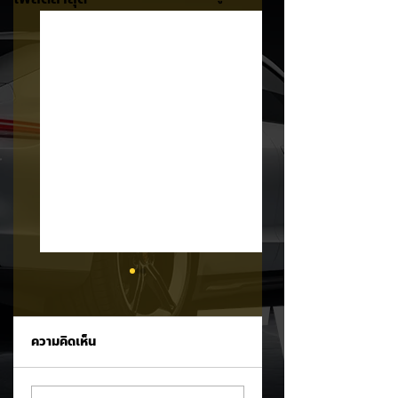
ความคิดเห็น
MG ลั่นกลองรบครึ่งปี
แชมป์ไร้พ่าย!