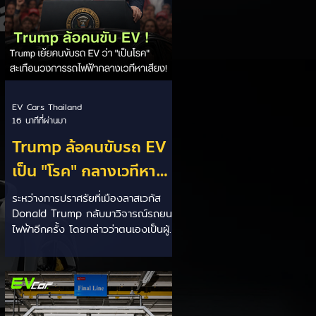
EV Cars Thailand
16 นาทีที่ผ่านมา
Trump ล้อคนขับรถ EV
เป็น "โรค" กลางเวทีหา
เสียง! 🚘⚡
ระหว่างการปราศรัยที่เมืองลาสเวกัส
Donald Trump กลับมาวิจารณ์รถยนต์
ไฟฟ้าอีกครั้ง โดยกล่าวว่าตนเองเป็นผู้
"ยุติ EV Mandate" พร้อมล้อเลียนผู้
ใช้รถยนต์ไฟฟ้าว่าเหมือน "เป็นโรค"
เพราะเริ่มกังวลเรื่องแบตเตอรี่ตั้งแต่ยัง
เหลือไฟจำนวนมาก และคอยมองหาสถา
นีชาร์จอยู่ตลอดเวลา ซึ่งสื่อมองว่า