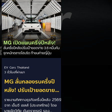
เป็นการพาดพิงถึงอาการ Range
Anxiety หรือความกังวลเรื่องระยะทาง
วิ่งของรถ EV Trump ยังระบุว่า
ปัจจุบันรถยนต์ไฟฟ้ามีสัดส่วนเพียง
ประมาณ 7% ของยอดขายรถใหม่ใน
สหรัฐฯ และใช้ตัวเลขนี้เป็นเหตุผล
ประกอบว่า...
EV Cars Thailand
3 ชั่วโมงที่ผ่านมา
MG ลั่นกลองรบครึ่งปี
หลัง! ปรับเป้ายอดขาย
เพิ่มเป็น 36,000 คัน
รายงานทิศทางธุรกิจครึ่งปีหลัง 2569
จาก เอ็มจี เซลส์ (ประเทศไทย) โดย
พร้อมเดินหน้าลงศึกชิง
นายฉัตวิทัย ตันตราภรณ์ รอง