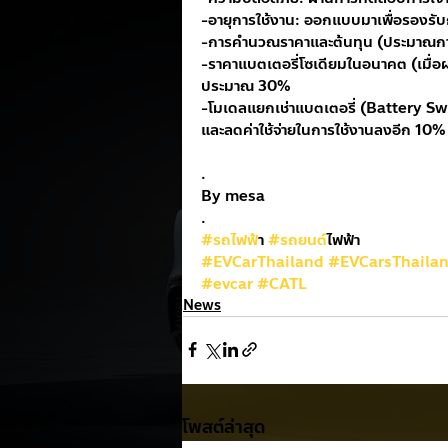
-อายุการใช้งาน: ออกแบบมาเพื่อรองรั
-การคำนวณราคาและต้นทุน (ประมาณการ
-ราคาแบตเตอรี่โซเดียมในอนาคต (เมื่อ
ประมาณ 30%
-โมเดลแยกเช่าแบตเตอรี่ (Battery Sw
และลดค่าใช้จ่ายในการใช้งานลงอีก 10%
.
By mesa
.
#รถไฟฟ
้า 
#รถยนต
์ไฟฟ้า
#EVCarThailand
#EVCarsThaila
#evcar
#CATL
News
โพสต์ล่าสุด