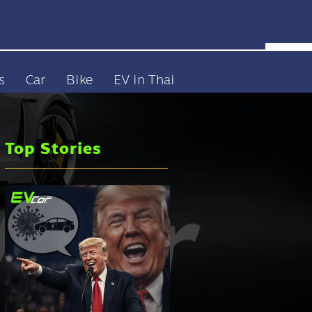
s
Car
Bike
EV in Thai
Top Stories