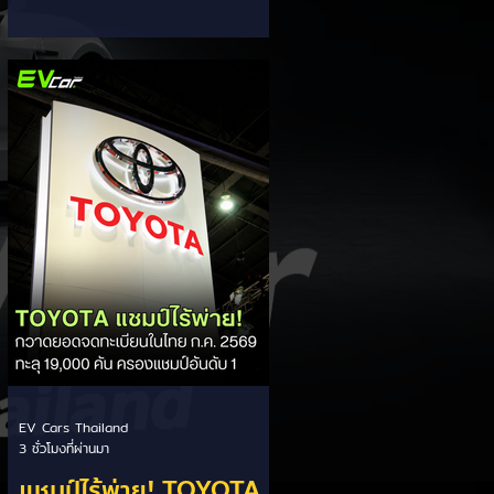
ส่วนแบ่งตลาดไฮบริด
กรรมการผู้จัดการ เผยยอดจดทะเบียน
6 เดือนแรก (ม.ค. - มิ.ย.) โตพุ่ง 67%
(HEV)
แตะ 16,920 คัน พร้อมส่งสัญญาณ
ปรับเป้าหมายยอดขายรวมปีนี้เพิ่มขึ้นเป็น
36,000 คัน จากเดิมตั้งไว้ 30,000
คัน โดยพร้อมเร่งส่งมอบรถค้างสต็อก
(Back Order) ทั้งหมดในระยะเวลาอัน
สั้น - ปรับเป้าเติบโต & เคลียร์ Back
Order: ยอดขายครึ่งปีแรกที่เติบโตสูง
ถึง 67% ประกอบกับการแก้ไขปัญหา
การนำเข้าชิ้นส่วนจากสถานการณ์
ตึงเครียดในตะว
EV Cars Thailand
3 ชั่วโมงที่ผ่านมา
แชมป์ไร้พ่าย! TOYOTA