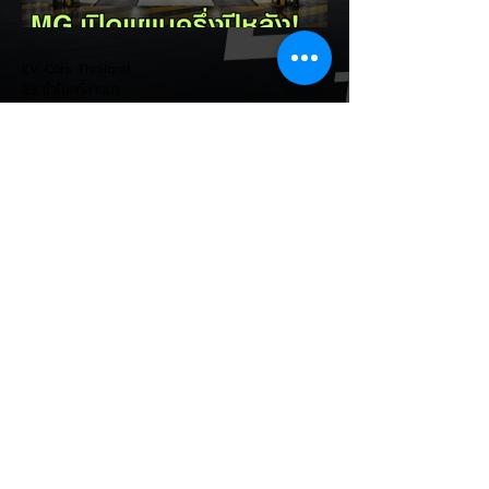
ตัวเลขนี้เป็นเหตุผลประกอบว่า...
EV Cars Thailand
23 ชั่วโมงที่ผ่านมา
MG ลั่นกลองรบครึ่งปีหลัง! ปรับ
เป้ายอดขายเพิ่มเป็น 36,000 คัน
พร้อมเดินหน้าลงศึกชิงส่วนแบ่ง
ตลาดไฮบริด (HEV)
รายงานทิศทางธุรกิจครึ่งปีหลัง 2569 จาก
เอ็มจี เซลส์ (ประเทศไทย) โดย นายฉัตวิทัย ตัน
ตราภรณ์ รองกรรมการผู้จัดการ เผยยอดจด
ทะเบียน 6 เดือนแรก (ม.ค. - มิ.ย.) โตพุ่ง
67% แตะ 16,920 คัน พร้อมส่งสัญญาณ
ปรับเป้าหมายยอดขายรวมปีนี้เพิ่มขึ้นเป็น
36,000 คัน จากเดิมตั้งไว้ 30,000 คัน โดย
พร้อมเร่งส่งมอบรถค้างสต็อก (Back Order)
ทั้งหมดในระยะเวลาอันสั้น - ปรับเป้าเติบโต &
เคลียร์ Back Order: ยอดขายครึ่งปีแรกที่
เติบโตสูงถึง 67% ประกอบกับการแก้ไขปัญหา