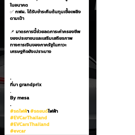
ในอนาคต
✅
 กฟผ. ได้รับชำระคืนต้นทุนเชื้อเพลิง
ตามเป้า
📌
 มาตรการนี้ช่วยลดภาระค่าครองชีพ
ของประชาชนและเสริมเสถียรภาพ
ทางการเงินของภาครัฐในภาวะ
เศรษฐกิจยังเปราะบาง
.
ที่มา grandprix
.
By mesa
.
#รถไฟฟ
้า 
#รถยนต
์ไฟฟ้า
#EVCarThailand
#EVCarsThailand
#evcar