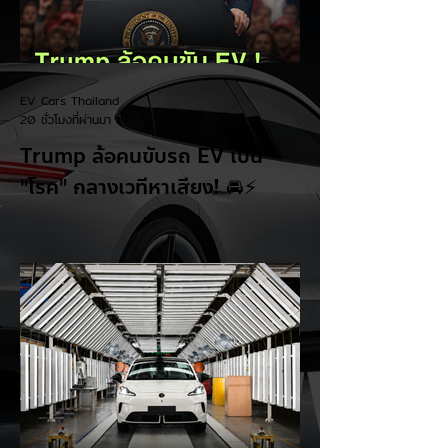
EV Cars Thailand
20 ชั่วโมงที่ผ่านมา
Trump ล้อคนขับรถ EV เป็น
"โรค" กลางเวทีหาเสียง! 🚘⚡
ระหว่างการปราศรัยที่เมืองลาสเวกัส Donald
Trump กลับมาวิจารณ์รถยนต์ไฟฟ้าอีกครั้ง
โดยกล่าวว่าตนเองเป็นผู้ "ยุติ EV Mandate"
พร้อมล้อเลียนผู้ใช้รถยนต์ไฟฟ้าว่าเหมือน "เป็น
โรค" เพราะเริ่มกังวลเรื่องแบตเตอรี่ตั้งแต่ยัง
เหลือไฟจำนวนมาก และคอยมองหาสถานีชาร์จ
อยู่ตลอดเวลา ซึ่งสื่อมองว่าเป็นการพาดพิงถึง
อาการ Range Anxiety หรือความกังวล
เรื่องระยะทางวิ่งของรถ EV Trump ยังระบุว่า
ปัจจุบันรถยนต์ไฟฟ้ามีสัดส่วนเพียง ประมาณ
7% ของยอดขายรถใหม่ในสหรัฐฯ และใช้