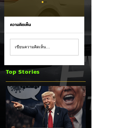
ความคิดเห็น
Trump ล้อคนขับรถ
MG ลั่นกลองรบครึ่ง
เขียนความคิดเห็น…
EV เป็น "โรค" กลาง
หลัง! ปรับเป้ายอดข
เวทีหาเสียง! 🚘⚡
เพิ่มเป็น 36,000 คั
พร้อมเดินหน้าลงศึก
Top Stories
ชิงส่วนแบ่งตลาดไฮ
บริด (HEV)