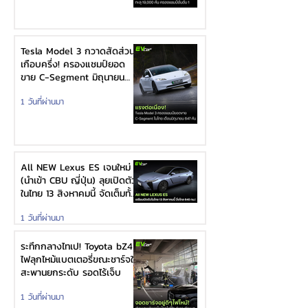
Tesla Model 3 กวาดสัดส่วน
เกือบครึ่ง! ครองแชมป์ยอด
ขาย C-Segment มิถุนายน
2026 เป็นเดือนที่ 2 ติดต่อกัน
1 วันที่ผ่านมา
All NEW Lexus ES เจนใหม่
(นำเข้า CBU ญี่ปุ่น) ลุยเปิดตัว
ในไทย 13 สิงหาคมนี้ จัดเต็มทั้ง
HEV และ EV 100%
1 วันที่ผ่านมา
ระทึกกลางไทเป! Toyota bZ4X
ไฟลุกไหม้แบตเตอรี่ขณะชาร์จใต้
สะพานยกระดับ รอดไร้เจ็บ
1 วันที่ผ่านมา