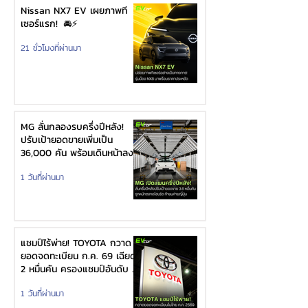
Nissan NX7 EV เผยภาพที
เซอร์แรก! 🚘⚡
21 ชั่วโมงที่ผ่านมา
MG ลั่นกลองรบครึ่งปีหลัง!
ปรับเป้ายอดขายเพิ่มเป็น
36,000 คัน พร้อมเดินหน้าลง
ศึกชิงส่วนแบ่งตลาดไฮบริด
1 วันที่ผ่านมา
(HEV)
แชมป์ไร้พ่าย! TOYOTA กวาด
ยอดจดทะเบียน ก.ค. 69 เฉียด
2 หมื่นคัน ครองแชมป์อันดับ 1
ในไทย
1 วันที่ผ่านมา